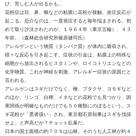
び、苦しむ人が出るかも。
花粉症は目、鼻、喉などの粘膜に花粉が接触、炎症反応が
起こる。厄介なのは、一度発症すると毎年悩まされる。初
めて取り沙汰されたのが、１９６４年（東京五輪）、４３
年前。（森林総合研究所篠原健司氏）
アレルゲンという物質（タンパク質）が体内に吸収され、
様々な反応を引き起こす。症状の引金は、粘膜上の特殊な
細胞から放出されるヒスタミンや、ロイコトリエンなどの
化学物質。これが神経を刺激、アレルギー症状の原因だと
言われる。
アレルゲンはスギだけでなく、檜、ブタクサ、ヨモギなど
のほか、リンゴ、白樺、イネなどの花粉でも見つかり、因
果関係が明確なものだけでも５０種類にのぼるという。ス
ギ花粉が「悪者扱い」され、東京都石原知事はスギを伐採
せよ。と声高だが？チョット乱暴だ。
日本の国土面積の約７０％は山林。そのうち人工林が約４