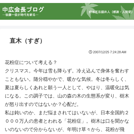
直木（すぎ）
2007/12/25 7:24:28 AM
花粉症について考える？
クリスマス。今年は雪も降らず。冷え込んで身体を奮わす
こともない。随分穏やかで、暖かな気候。冬は冬らしく、
夏は夏らしくあれと願う一人として、やはり、温暖化は気
になる。この調子では、山の森の木の生態系が変り、樹木
が怒り出すのではないか？心配だ。
私は鈍いのか、まだ悩まされてはいないが、日本全国約２
０００万人の患者とわれる「花粉症」。樹木は口を聞かな
いのないので分からないが、年明け草々から、花粉が飛