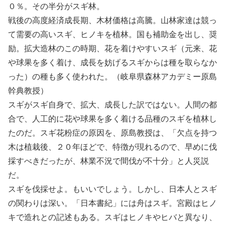
０％。その半分がスギ林。
戦後の高度経済成長期、木材価格は高騰。山林家達は競っ
て需要の高いスギ、ヒノキを植林。国も補助金を出し、奨
励。拡大造林のこの時期、花を着けやすいスギ（元来、花
や球果を多く着け、成長を妨げるスギからは種を取らなか
った）の種も多く使われた。（岐阜県森林アカデミー原島
幹典教授）
スギがスギ自身で、拡大、成長した訳ではない。人間の都
合で、人工的に花や球果を多く着ける品種のスギを植林し
たのだ。スギ花粉症の原因を、原島教授は、「欠点を持つ
木は植栽後、２０年ほどで、特徴が現れるので、早めに伐
採すべきだったが、林業不況で間伐が不十分」と人災説
だ。
スギを伐採せよ。もいいでしょう。しかし、日本人とスギ
の関わりは深い。「日本書紀」には舟はスギ。宮殿はヒノ
キで造れとの記述もある。スギはヒノキやヒバと異なり、