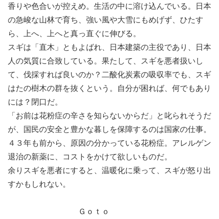
香りや色合いが控えめ。生活の中に溶け込んでいる。日本
の急峻な山林で育ち、強い風や大雪にもめげず、ひたす
ら、上へ、上へと真っ直ぐに伸びる。
スギは「直木」ともよばれ、日本建築の主役であり、日本
人の気質に合致している。果たして、スギを悪者扱いし
て、伐採すれば良いのか？二酸化炭素の吸収率でも、スギ
はたの樹木の群を抜くという。自分が困れば、何でもあり
には？閉口だ。
「お前は花粉症の辛さを知らないからだ」と叱られそうだ
が、国民の安全と豊かな暮しを保障するのは国家の仕事。
４３年も前から、原因の分かっている花粉症。アレルゲン
退治の新薬に、コストをかけて欲しいものだ。
余りスギを悪者にすると、温暖化に乗って、スギが怒り出
すかもしれない。
Ｇｏｔｏ