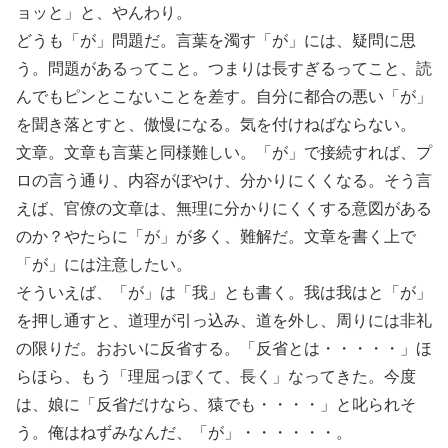
ョッと」と、やんわり。
どうも「が」問題だ。言葉を濁す「が」には、疑問に思
う。問題があるってこと。つまりは長すぎるってこと、読
んでもピンとこないことを差す。自分に都合の悪い「が」
を聞き落とすと、傲慢になる。気を付けねばならない。
文章。文章も言葉と同様難しい。「が」で接続すれば、プ
ロの言う通り、内容がぼやけ、分かりにくくなる。そう言
えば、官僚の文章は、無理に分かりにくくする意図がある
のか？やたらに「が」が多く、難解だ。文章を書く上で
「が」には注意したい。
そういえば、「が」は「我」とも書く。我は我はと「が」
を押し通すと、道理が引っ込み、道を外し、周りには非礼
の限りだ。おおいに反省する。「反省とは・・・・・」ほ
らほら、もう「理屈っぽくて、長く」なってきた。今度
は、娘に「反省だけなら、猿でも・・・・」と叱られそ
う。俺はねずみなんだ、「が」・・・・・・。