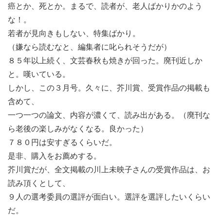
癌とか、死とか。まるで、読者が、老人ばかりかのよう
な！。
若者が見向きもしない、特集ばかり。
（嫌なら読むなと、編集者に叱られそうだが）
８５年以上続く、文芸春秋も焼きが回った。廃刊近しか
と。嘆いている。
しかし、この３月号。久々に、芥川賞、受賞作品の掲載も
含めて、
一つ一つの論文、内容が濃くて、読み出がある。（廃刊な
ら老後の楽しみがなくなる。良かった）
７８０円は安すぎるくらいだ。
是非、購入をお薦めする。
芥川賞だが、全文掲載の川上未映子さんの受賞作品は、お
読み頂くとして、
９人の選考委員の選評が面白い。選評を選評したいくらい
だ。