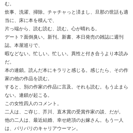
む。
炊事、洗濯、掃除。チャチャっと済まし、旦那の世話も適
当に、床に本を積んで、
片っ端から、読む読む、読む。心が晴れる。
デート？面倒臭い。新刊。新書、本日発売の雑誌に週刊
誌。本屋巡りで、
暇などない。忙しい。忙しい。異性と付き合うより本読み
だ。
本の連鎖。読んだ本にキラリと感じる。感じたら、その作
家の他の作品を読む。
すると、別の作家の作品に言及。それも読む。もう止まら
ない。連鎖が起こる。
この女性四人のコメント。
二人は、ご存じ、芥川、直木賞の受賞作家の談、だが。
他の二人は、最近結婚、幸せ絶頂のお嫁さん。もう一人
は、バリバリのキャリアウーマン。