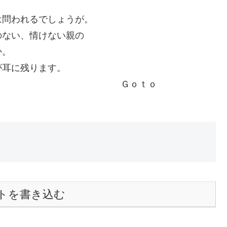
は問われるでしょうが。
のない、情けない親の
か。
が耳に残ります。
ｔｏ
トを書き込む