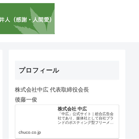
プロフィール
株式会社中広 代表取締役会長
後藤一俊
株式会社 中広
「中広」公式サイト｜総合広告会
社であり、媒体社として自社ブラ
ンドのポスティング型フリーメデ
ィア、ハッピーメディア®『地域み
っちゃく生活情報誌®』を全国で
chuco.co.jp
1100万部以上展開しています。