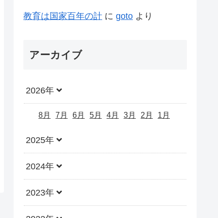
教育は国家百年の計
に
goto
より
アーカイブ
2026年
8月
7月
6月
5月
4月
3月
2月
1月
2025年
2024年
2023年