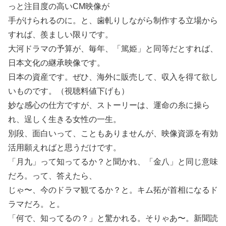
っと注目度の高いCM映像が
手がけられるのに。と、歯軋りしながら制作する立場から
すれば、羨ましい限りです。
大河ドラマの予算が、毎年、「篤姫」と同等だとすれば、
日本文化の継承映像です。
日本の資産です。ぜひ、海外に販売して、収入を得て欲し
いものです。（視聴料値下げも）
妙な感心の仕方ですが、ストーリーは、運命の糸に操ら
れ、逞しく生きる女性の一生。
別段、面白いって、こともありませんが、映像資源を有効
活用願えればと思うだけです。
「月九」って知ってるか？と聞かれ、「金八」と同じ意味
だろ。って、答えたら、
じゃ〜、今のドラマ観てるか？と。キム拓が首相になるド
ラマだろ。と。
「何で、知ってるの？」と驚かれる。そりゃあ〜。新聞読