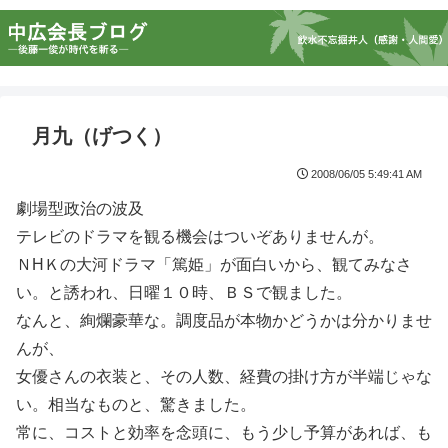
月九（げつく）
2008/06/05 5:49:41 AM
劇場型政治の波及
テレビのドラマを観る機会はついぞありませんが。
ＮHＫの大河ドラマ「篤姫」が面白いから、観てみなさ
い。と誘われ、日曜１０時、ＢＳで観ました。
なんと、絢爛豪華な。調度品が本物かどうかは分かりませ
んが、
女優さんの衣装と、その人数、経費の掛け方が半端じゃな
い。相当なものと、驚きました。
常に、コストと効率を念頭に、もう少し予算があれば、も