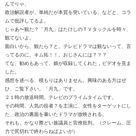
んでりゃ、
政治解説者が、単純だが本質を突いている、などと、コラ
ムで批評してるよ。
じゃあ〜観た？「月九」はたけしのＴＶタックルを時々、
観てないよ。
面白いから、観たら？と。テレビドラマは観ないって、言
ってるのに。キム拓！！。おじさんには？？？
てな、勧めもあって、娘が収録してくれた，ビデオを見ま
した。
感想を述べる、積もりはありません。興味のある方はぜ
ひ、ご覧下さい。「月九」です。
２１時の放送時間。テレビのプライムタイムです。
その時間、人気の役者？を主演に、女性をターゲットにし
た、政治の裏面を暴いたドラマが放映される。
それも、かなり際どい族議員と官僚批判。（クレーム、圧
力で尻切れで終わらねばよいが）