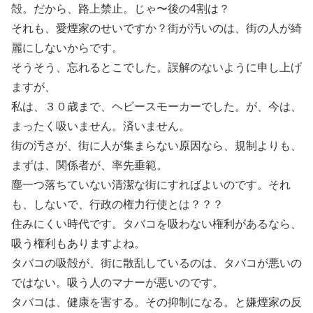
殻。だから、路上禁止。じゃ〜後の4割は？
それも、愛煙家のせいですか？街が汚いのは、街の人が綺
麗にしないからです。
そうそう、忘れるとこでした。誤解のないように申し上げ
ますが、
私は、３０歳まで、ヘビースモーカーでした。が、今は、
まったく吸いません。済いません。
街の汚さが、街に人が集まらない原因なら、規制よりも、
まずは、関係者が、率先垂範。
塵一つ落ちていない清潔な街にすればよいのです。それ
も、しないで、行政の権力行使とは？？？
住みにくい時代です。タバコを吸わない権利があるなら、
吸う権利もありますよね。
タバコの吸殻が、街に散乱しているのは、タバコが悪いの
ではない。吸う人のマナーが悪いのです。
タバコは、健康を害する。その抑制になる。と嫌煙家の反