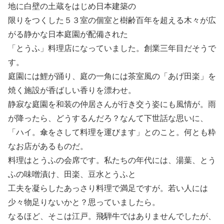
地に白壁の土蔵をはじめ日本建築の
限りをつくした５３室の個室と樹齢百年を超える木々が広
がる静かな日本庭園が配備された
「とうふ」料理店になっていました。創業三年目だそうで
す。
庭園には鯉が踊り、庭の一角には茶室風の「あげ田楽」を
焼く施設が香ばしい香りを漂わせ。
静寂な庭園を和装の仲居さんが行き交う姿にも風情が。雨
が降ったら、どうするんだろ？なんて下世話な思いに、
「ハイ。傘をさして料理を運びます」とのこと。何とも粋
なお店があるものだ。
料理はとうふの会席です。私たちの年代には、湯葉、とう
ふの味噌漬け、田楽、豆水とうふと
工夫を凝らしたあっさり料理で満足ですが。若い人には
少々物足りないかと？思っていましたら。
なるほど、そこは江戸。飛騨牛ではありませんでしたが、