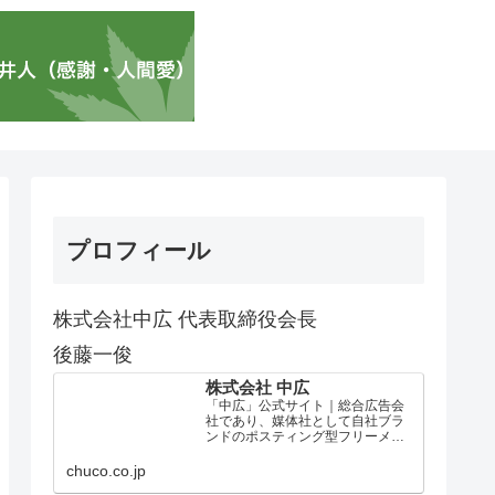
プロフィール
株式会社中広 代表取締役会長
後藤一俊
株式会社 中広
「中広」公式サイト｜総合広告会
社であり、媒体社として自社ブラ
ンドのポスティング型フリーメデ
ィア、ハッピーメディア®『地域み
っちゃく生活情報誌®』を全国で
chuco.co.jp
1100万部以上展開しています。