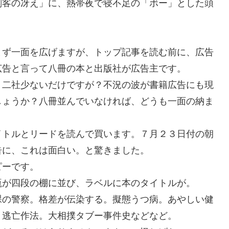
剣客の冴え」に、熱帯夜で寝不足の「ボー」とした頭
まず一面を広げますが、トップ記事を読む前に、広告
広告と言って八冊の本と出版社が広告主です。
。二社少ないだけですが？不況の波が書籍広告にも現
しょうか？八冊並んでいなければ、どうも一面の納ま
イトルとリードを読んで買います。７月２３日付の朝
告に、これは面白い。と驚きました。
ピーです。
瓶が四段の棚に並び、ラベルに本のタイトルが。
裸の警察。格差が伝染する。擬態うつ病。あやしい健
。逃亡作法。大相撲タブー事件史などなど。