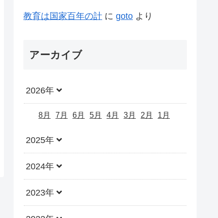
教育は国家百年の計
に
goto
より
アーカイブ
2026年
8月
7月
6月
5月
4月
3月
2月
1月
2025年
2024年
2023年