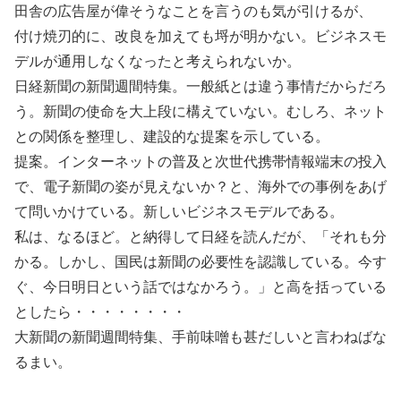
田舎の広告屋が偉そうなことを言うのも気が引けるが、
付け焼刃的に、改良を加えても埒が明かない。ビジネスモ
デルが通用しなくなったと考えられないか。
日経新聞の新聞週間特集。一般紙とは違う事情だからだろ
う。新聞の使命を大上段に構えていない。むしろ、ネット
との関係を整理し、建設的な提案を示している。
提案。インターネットの普及と次世代携帯情報端末の投入
で、電子新聞の姿が見えないか？と、海外での事例をあげ
て問いかけている。新しいビジネスモデルである。
私は、なるほど。と納得して日経を読んだが、「それも分
かる。しかし、国民は新聞の必要性を認識している。今す
ぐ、今日明日という話ではなかろう。」と高を括っている
としたら・・・・・・・・
大新聞の新聞週間特集、手前味噌も甚だしいと言わねばな
るまい。