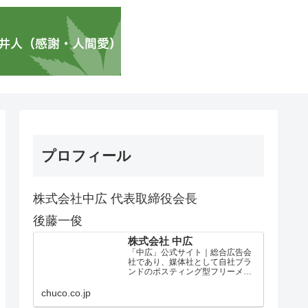
プロフィール
株式会社中広 代表取締役会長
後藤一俊
株式会社 中広
「中広」公式サイト｜総合広告会
社であり、媒体社として自社ブラ
ンドのポスティング型フリーメデ
ィア、ハッピーメディア®『地域み
っちゃく生活情報誌®』を全国で
chuco.co.jp
1100万部以上展開しています。