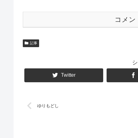
コメン
記事
シ
Twitter
ゆりもどし