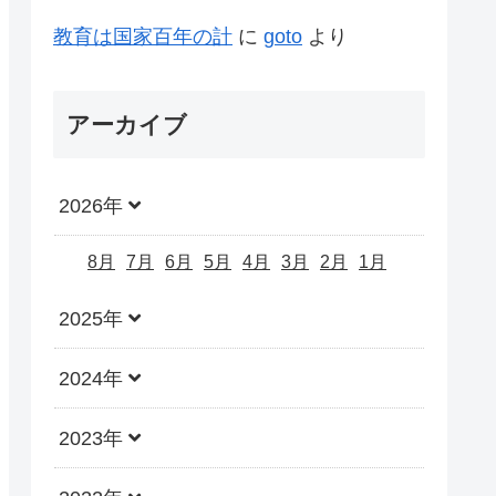
教育は国家百年の計
に
goto
より
アーカイブ
2026年
8月
7月
6月
5月
4月
3月
2月
1月
2025年
2024年
2023年