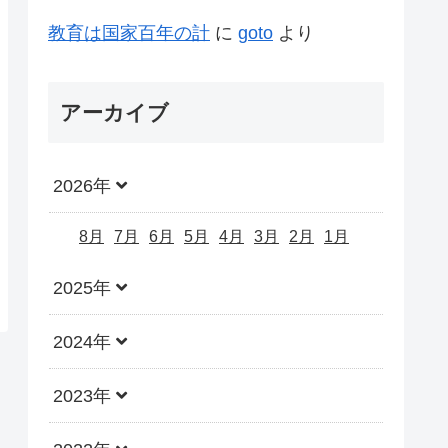
教育は国家百年の計
に
goto
より
アーカイブ
2026年
8月
7月
6月
5月
4月
3月
2月
1月
2025年
2024年
2023年