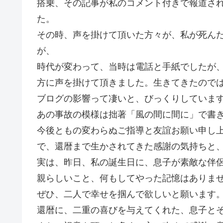
搭乗、その記事が私のコメント付きで報道さ
た。
その時、声を掛けて頂いた方々が、私が死ん
が、
時代が変わって、当時は電話と手紙でしたが
方に声を掛けて頂きました。生きてきたので
ブログの影響って凄いと、びっくりしていま
あの事故の模様は拙著「風の間に間に」で書
今後ともの変わらぬご指導と友誼お願い申し
で、還暦まで生かされてきた感謝の気持ちと
実は、昨日、私の誕生日に、息子が素敵な伴
親らしいこと、何もしてやった記憶はありま
ぜひ、二人で幸せを掴んで欲しいと願います
還暦に、二重の喜びを与えてくれた、息子と