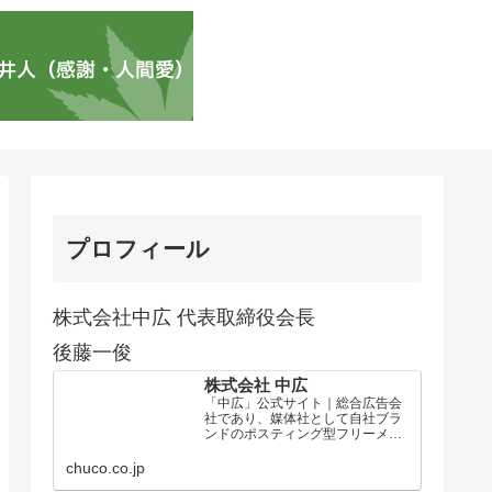
プロフィール
株式会社中広 代表取締役会長
後藤一俊
株式会社 中広
「中広」公式サイト｜総合広告会
社であり、媒体社として自社ブラ
ンドのポスティング型フリーメデ
ィア、ハッピーメディア®『地域み
っちゃく生活情報誌®』を全国で
chuco.co.jp
1100万部以上展開しています。