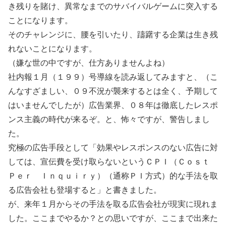
き残りを賭け、異常なまでのサバイバルゲームに突入する
ことになります。
そのチャレンジに、腰を引いたり、躊躇する企業は生き残
れないことになります。
（嫌な世の中ですが、仕方ありませんよね）
社内報１月（１９９）号導線を読み返してみますと、（こ
んなすざましい、０９不況が襲来するとは全く、予期して
はいませんでしたが）広告業界、０８年は徹底したレスポ
ンス主義の時代が来るぞ。と、怖々ですが、警告しまし
た。
究極の広告手段として「効果やレスポンスのない広告に対
しては、宣伝費を受け取らないというＣＰＩ（Ｃｏｓｔ
Ｐｅｒ Ｉｎｑｕｉｒｙ）（通称ＰＩ方式）的な手法を取
る広告会社も登場すると」と書きました。
が、来年１月からその手法を取る広告会社が現実に現れま
した。ここまでやるか？との思いですが、ここまで出来た