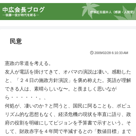
民意
2009/02/28 6:10:33 AM
憲政の常道を考える。
友人が電話を掛けてきて、オバマの演説は凄い。感動した
と、「２４日の施政方針演説」を褒め称えた。英語が理解
できる人は、素晴らしいな〜。と羨ましく思いなが
ら・・・・・・。、
何処が、凄いのか？と問うと、国民に阿ることも、ポピュ
リズム的な思想もなく、経済危機の現状を率直に語り、政
府の役割を明確にしてビジョンを予算書で示すという。そ
して、財政赤字を４年間で半減するとの「数値目標」まで