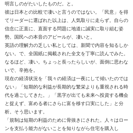
明言しのがたいしたものだ。と。
彼は日本との比較で凄いと言うのではない。「民意」を得
てリーダーに選ばれた以上は、人気取りに走らず。自らの
信念に正直に、直面する問題に地道に誠実に取り組む姿
勢。国民への本音のアピールが、凄いと。
英語の理解力の乏しい私としては、新聞で内容を知るしか
ない。で、全国紙に掲載された全文を丁寧に読んでみた。
なるほど、凄い。ちょっと長ったらしいが、面倒に思わな
いで、辛抱を。
現在の経済状況を「我々の経済は一夜にして傾いたのでは
ない」「短期的な利益が長期的な繁栄よりも重視される時
代を過ごしてきた。」「黒字が出ても未来へ投資する機会
と捉えず、富める者にさらに富を移す口実にした」と分
析。そう思います。
「規制は短期の利益のために骨抜きにされた。人々はロー
ンを支払う能力がないことを知りながら住宅を購入し