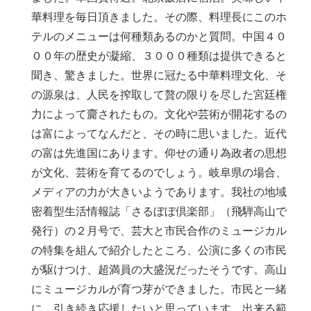
華料理を毎日頂きました。その際、料理長にこのホ
テルのメニューは何種類あるのかと質問。中国４０
００年の歴史が凝縮、３０００種類は提供できると
聞き、驚きました。世界に冠たる中華料理文化、そ
の源泉は、人民を搾取して贅の限りを尽した宮廷権
力によって齎されたもの。文化や芸術が開花するの
は富によってなんだと、その時に思いました。近代
の富は先進国にあります。仰せの通り為政者の思想
が文化、芸術を育てるのでしょう。岐阜県の場合、
メディアの力が大きいようであります。我社の地域
密着型生活情報誌「さるぼぼ倶楽部」（飛騨高山で
発行）の２月号で、芸大と市民合作のミュージカル
の特集を組んで紹介したところ、公演に多くの市民
が駆けつけ、超満員の大盛況だったそうです。高山
にミュージカルが育つ芽ができました。市民と一緒
に、引き続き応援したいと思っています。出来る範