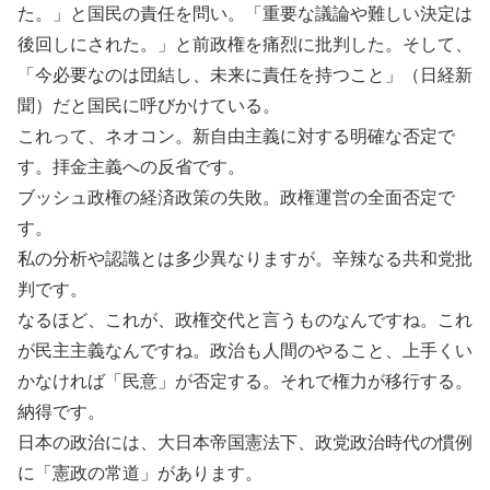
た。」と国民の責任を問い。「重要な議論や難しい決定は
後回しにされた。」と前政権を痛烈に批判した。そして、
「今必要なのは団結し、未来に責任を持つこと」（日経新
聞）だと国民に呼びかけている。
これって、ネオコン。新自由主義に対する明確な否定で
す。拝金主義への反省です。
ブッシュ政権の経済政策の失敗。政権運営の全面否定で
す。
私の分析や認識とは多少異なりますが。辛辣なる共和党批
判です。
なるほど、これが、政権交代と言うものなんですね。これ
が民主主義なんですね。政治も人間のやること、上手くい
かなければ「民意」が否定する。それで権力が移行する。
納得です。
日本の政治には、大日本帝国憲法下、政党政治時代の慣例
に「憲政の常道」があります。