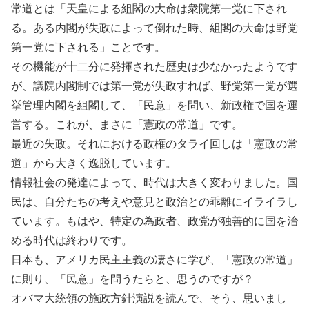
常道とは「天皇による組閣の大命は衆院第一党に下され
る。ある内閣が失政によって倒れた時、組閣の大命は野党
第一党に下される」ことです。
その機能が十二分に発揮された歴史は少なかったようです
が、議院内閣制では第一党が失政すれば、野党第一党が選
挙管理内閣を組閣して、「民意」を問い、新政権で国を運
営する。これが、まさに「憲政の常道」です。
最近の失政。それにおける政権のタライ回しは「憲政の常
道」から大きく逸脱しています。
情報社会の発達によって、時代は大きく変わりました。国
民は、自分たちの考えや意見と政治との乖離にイライラし
ています。もはや、特定の為政者、政党が独善的に国を治
める時代は終わりです。
日本も、アメリカ民主主義の凄さに学び、「憲政の常道」
に則り、「民意」を問うたらと、思うのですが？
オバマ大統領の施政方針演説を読んで、そう、思いまし