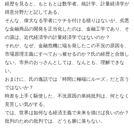
経歴を見ると、もともとは数学者。統計学、計量経済学が
得意分野だと記してある。
そんな、偉大なる学者にケチを付ける積りはないが、劣悪
な金融商品の開発を正当化したのは、金融工学であり、そ
の源は、近代経済学の計量経済学ではないのか？
それが、なぜ、金融危機に端を発したこの不況の原因を、
市場原理主義にすべておっ被せるのか？氏の経歴と合致し
ない。市井のおっさんとしては、なんとも、理解できな
い。
おまけに、氏の逸話では「時間に極端にルーズ」だと言う
ではないか？
時差を上手く駆使した、不況原因の単純批判は、何となく
見苦しい気がする。
では、世界は如何なる経済主義で未来を描けば良いのか？
批判のための批判では、どうも腑に落ちない。