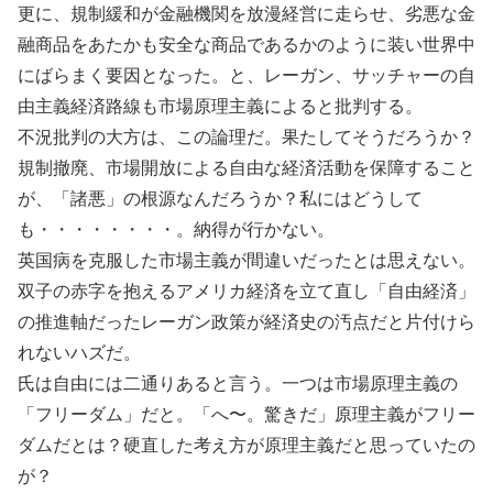
更に、規制緩和が金融機関を放漫経営に走らせ、劣悪な金
融商品をあたかも安全な商品であるかのように装い世界中
にばらまく要因となった。と、レーガン、サッチャーの自
由主義経済路線も市場原理主義によると批判する。
不況批判の大方は、この論理だ。果たしてそうだろうか？
規制撤廃、市場開放による自由な経済活動を保障すること
が、「諸悪」の根源なんだろうか？私にはどうして
も・・・・・・・・。納得が行かない。
英国病を克服した市場主義が間違いだったとは思えない。
双子の赤字を抱えるアメリカ経済を立て直し「自由経済」
の推進軸だったレーガン政策が経済史の汚点だと片付けら
れないハズだ。
氏は自由には二通りあると言う。一つは市場原理主義の
「フリーダム」だと。「へ〜。驚きだ」原理主義がフリー
ダムだとは？硬直した考え方が原理主義だと思っていたの
が？