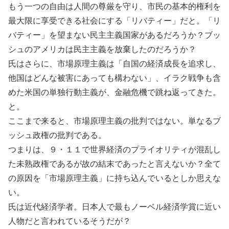
もう一つの自由は人間の尊厳を守り、市民の基本的権利を
最大限に享受できる社会にする「リバティー」だと。「リ
バティー」を望まない民主主義国家があるだろうか？ブッ
シュのアメリカは民主主義を放棄したのだろうか？
氏はさらに、市場原理主義は「自国の経済成長を追求し、
他国はどんな被害にあっても構わない」、イラク戦争も含
めた米国の単独行動主義が、金融危機で跳ね返ってきた。
と。
ここまで来ると、市場原理主義の批判ではない。単なるブ
ッシュ政権の批判である。
つまりは、９・１１で世界経済のプライオリティが混乱し
た未熟政権であるが故の結末であったと言えないか？全て
の原因を「市場原理主義」に持ち込んでいるとしか思えな
い。
氏は近代経済学者。日本人で最もノーベル経済学賞に近い
人物だと言われているそうだが？