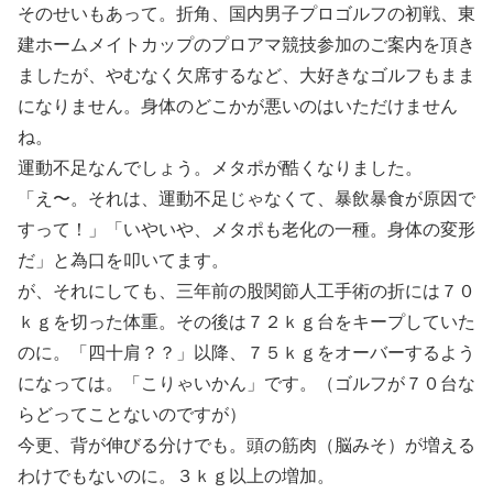
そのせいもあって。折角、国内男子プロゴルフの初戦、東
建ホームメイトカップのプロアマ競技参加のご案内を頂き
ましたが、やむなく欠席するなど、大好きなゴルフもまま
になりません。身体のどこかが悪いのはいただけません
ね。
運動不足なんでしょう。メタポが酷くなりました。
「え〜。それは、運動不足じゃなくて、暴飲暴食が原因で
すって！」「いやいや、メタポも老化の一種。身体の変形
だ」と為口を叩いてます。
が、それにしても、三年前の股関節人工手術の折には７０
ｋｇを切った体重。その後は７２ｋｇ台をキープしていた
のに。「四十肩？？」以降、７５ｋｇをオーバーするよう
になっては。「こりゃいかん」です。（ゴルフが７０台な
らどってことないのですが）
今更、背が伸びる分けでも。頭の筋肉（脳みそ）が増える
わけでもないのに。３ｋｇ以上の増加。