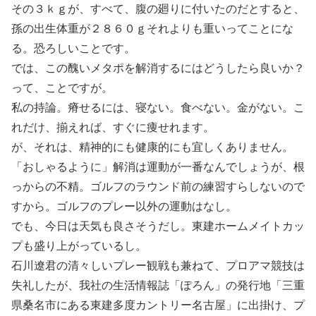
その３ｋｇが、すべて、腹の廻りに付いたのだとすると、
孫の出生体重が２８６０ｇそれよりも重いってことにな
る。恐ろしいことです。
では、この醜いメタポを解消するにはどうしたら良いか？
って、ことですが。
私の持論。瘠せるには、寝ない。食べない。金がない。こ
れだけ、揃えれば、すぐに痩せれます。
が、それは、精神的にも健康的にも宜しくありません。
「おしゃるように」解消は運動が一番なんでしょうが、根
っからの不精。ゴルフのラウンド前の練習すらしないので
すから。ゴルフのプレー以外の運動はなし。
でも、今日は天気も良さそうだし。東建ホームメイトカッ
プも盛り上がっているし。
石川遼君の清々しいプレー観戦も兼ねて、プロアマ競技は
失礼したが、我社の生活情報誌「ぽろん」の発行地「三重
県桑名市にある東建多度カントリー名古屋」に出掛け、プ