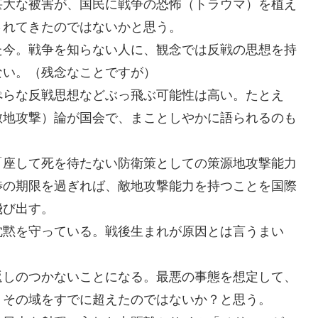
甚大な被害が、国民に戦争の恐怖（トラウマ）を植え
されてきたのではないかと思う。
た今。戦争を知らない人に、観念では反戦の思想を持
ない。（残念なことですが）
ぺらな反戦思想などぶっ飛ぶ可能性は高い。たとえ
敵地攻撃）論が国会で、まことしやかに語られるのも
「座して死を待たない防衛策としての策源地攻撃能力
渉の期限を過ぎれば、敵地攻撃能力を持つことを国際
飛び出す。
沈黙を守っている。戦後生まれが原因とは言うまい
返しのつかないことになる。最悪の事態を想定して、
、その域をすでに超えたのではないか？と思う。