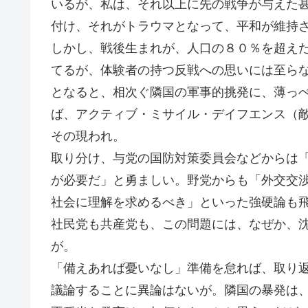
いるが、私は、それ以上に先の戦争が与えた
付け、それがトラウマとなって、平和が維持
しかし、戦後生まれが、人口の８０％を超え
てるが、体験者の持つ反戦への思いには至ら
となると、相次ぐ隣国の軍事的挑発に、薄っ
ば、アクティブ・ミサイル・デイフエンス（
その現われ。
取り分け、与党の国防対策委員会などからは
が必要だ」と勇ましい。野党からも「外交交
社会に理解を求めるべき」といった強硬論も
社民党も共産党も、この問題には、なぜか、
が。
「備えあれば憂いなし」準備を怠れば、取り
議論することに異論はないが。隣国の暴発は