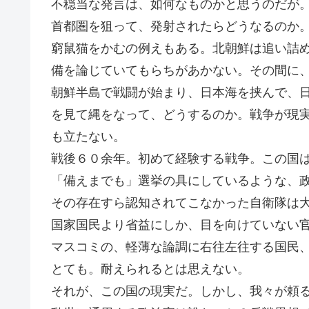
不穏当な発言は、如何なものかと思うのだが
首都圏を狙って、発射されたらどうなるのか
窮鼠猫をかむの例えもある。北朝鮮は追い詰
備を論じていてもらちがあかない。その間に
朝鮮半島で戦闘が始まり、日本海を挟んで、
を見て縄をなって、どうするのか。戦争が現
も立たない。
戦後６０余年。初めて経験する戦争。この国
「備えまでも」選挙の具にしているような、
その存在すら認知されてこなかった自衛隊は
国家国民より省益にしか、目を向けていない
マスコミの、軽薄な論調に右往左往する国民
とても。耐えられるとは思えない。
それが、この国の現実だ。しかし、我々が頼