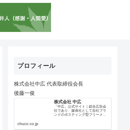
プロフィール
株式会社中広 代表取締役会長
後藤一俊
株式会社 中広
「中広」公式サイト｜総合広告会
社であり、媒体社として自社ブラ
ンドのポスティング型フリーメデ
ィア、ハッピーメディア®『地域み
っちゃく生活情報誌®』を全国で
chuco.co.jp
1100万部以上展開しています。