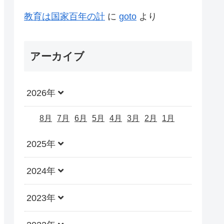
教育は国家百年の計
に
goto
より
アーカイブ
2026年
8月
7月
6月
5月
4月
3月
2月
1月
2025年
2024年
2023年