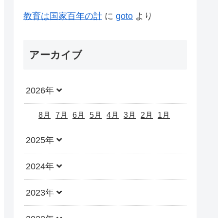
教育は国家百年の計
に
goto
より
アーカイブ
2026年
8月
7月
6月
5月
4月
3月
2月
1月
2025年
2024年
2023年