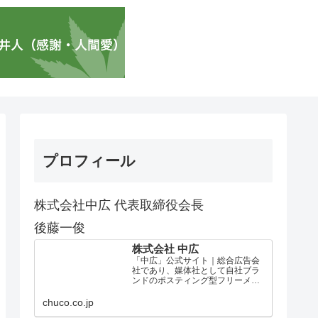
プロフィール
株式会社中広 代表取締役会長
後藤一俊
株式会社 中広
「中広」公式サイト｜総合広告会
社であり、媒体社として自社ブラ
ンドのポスティング型フリーメデ
ィア、ハッピーメディア®『地域み
っちゃく生活情報誌®』を全国で
chuco.co.jp
1100万部以上展開しています。