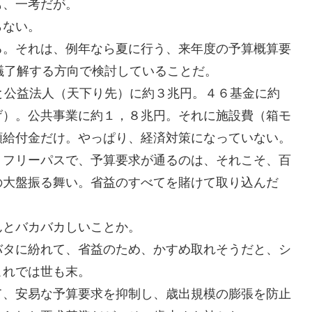
も、一考だが。
らない。
る。それは、例年なら夏に行う、来年度の予算概算要
議了解する方向で検討していることだ。
と公益法人（天下り先）に約３兆円。４６基金に約
げ）。公共事業に約１，８兆円。それに施設費（箱モ
額給付金だけ。やっぱり、経済対策になっていない。
、フリーパスで、予算要求が通るのは、それこそ、百
の大盤振る舞い。省益のすべてを賭けて取り込んだ
んとバカバカしいことか。
バタに紛れて、省益のため、かすめ取れそうだと、シ
これでは世も末。
て、安易な予算要求を抑制し、歳出規模の膨張を防止