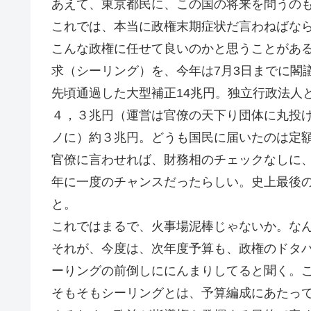
あえて、東京都民に、この国の将来を問うの
これでは、本当に政権末期症状だ言わねばな
こんな政権に任せて良いのかと思うことがあ
求（シーリング）を、今年は7月3日までに閣
先頃通過した大型補正14兆円。独立行政法人
４，３兆円（運営は官僚の天下り団体に丸投
ノに）約３兆円。どうも国民に届いたのは定
官僚に言わせれば、財務相のチェックなしに
年に一度のチャンスだったらしい。史上最後
と。
これではまるで、火事場泥棒じゃないか。な
それが、今度は、次年度予算も、政権のドタ
ーりングの前倒しににんまりしてると聞く。
そもそもシーリングとは、予算編成にあたっ