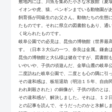
敷地内には、川魚を集めた小さな水族館（夏
イオンや虎、猿、ペンギンまでいる動物園が
飼育係が同級生のお父さん。動物たちの生態
たものです。それに県立の図書館もあり、通
く叱られたものです。
岐阜公園での必見は、昆虫の博物館（世界最
す。（日本３大仏の一つ、奈良は金属。鎌倉
昆虫の博物館と大仏様は健在ですが、図書館
いやいや、子供の頃遊んだ、金華山麓の岐阜
二度訪ねた岐阜公園で、二度とも心の隅に引
その違和感は、板垣退助（明治１５年、自由
われ刺殺された）の銅像が、子供の頃のとは
その違和感が、解決しました。それは、１２
との記事を読んで、そうだったのかと氷解し