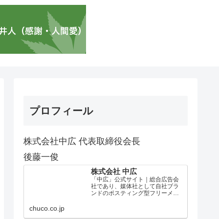
プロフィール
株式会社中広 代表取締役会長
後藤一俊
株式会社 中広
「中広」公式サイト｜総合広告会
社であり、媒体社として自社ブラ
ンドのポスティング型フリーメデ
ィア、ハッピーメディア®『地域み
っちゃく生活情報誌®』を全国で
chuco.co.jp
1100万部以上展開しています。