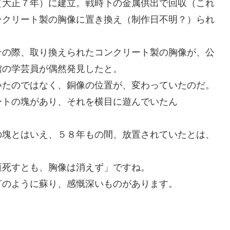
（大正７年）に建立。戦時下の金属供出で回収（これ
ンクリート製の胸像に置き換え（制作日不明？）られ
その際、取り換えられたコンクリート製の胸像が、公
館の学芸員が偶然発見したと。
いたのではなく、銅像の位置が、変わっていたのだ。
ートの塊があり、それを横目に遊んでいたん
の塊とはいえ、５８年もの間、放置されていたとは、
垣死すとも、胸像は消えず」ですね。
灯のように蘇り、感慨深いものがあります。