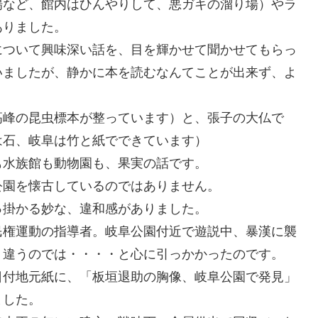
場など、館内はひんやりして、悪ガキの溜り場）やラ
ありました。
について興味深い話を、目を輝かせて聞かせてもらっ
いましたが、静かに本を読むなんてことが出来ず、よ
高峰の昆虫標本が整っています）と、張子の大仏で
は石、岐阜は竹と紙でできています）
も水族館も動物園も、果実の話です。
公園を懐古しているのではありません。
っ掛かる妙な、違和感がありました。
民権運動の指導者。岐阜公園付近で遊説中、暴漢に襲
、違うのでは・・・・と心に引っかかったのです。
日付地元紙に、「板垣退助の胸像、岐阜公園で発見」
ました。