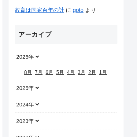
教育は国家百年の計
に
goto
より
アーカイブ
2026年
8月
7月
6月
5月
4月
3月
2月
1月
2025年
2024年
2023年