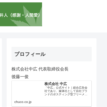
プロフィール
株式会社中広 代表取締役会長
後藤一俊
株式会社 中広
「中広」公式サイト｜総合広告会
社であり、媒体社として自社ブラ
ンドのポスティング型フリーメデ
ィア、ハッピーメディア®『地域み
っちゃく生活情報誌®』を全国で
chuco.co.jp
1100万部以上展開しています。