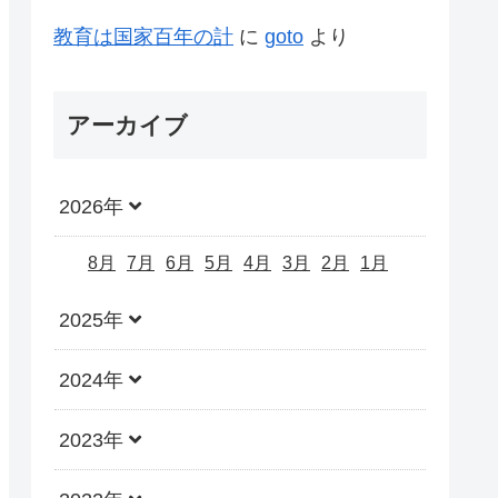
教育は国家百年の計
に
goto
より
アーカイブ
2026年
8月
7月
6月
5月
4月
3月
2月
1月
2025年
2024年
2023年