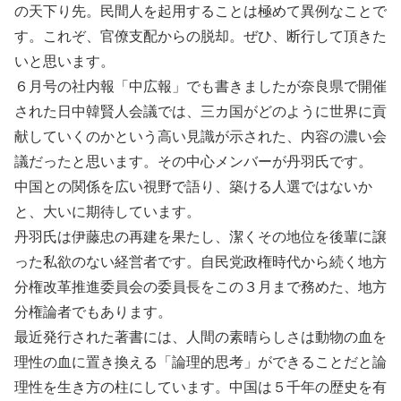
の天下り先。民間人を起用することは極めて異例なことで
す。これぞ、官僚支配からの脱却。ぜひ、断行して頂きた
いと思います。
６月号の社内報「中広報」でも書きましたが奈良県で開催
された日中韓賢人会議では、三カ国がどのように世界に貢
献していくのかという高い見識が示された、内容の濃い会
議だったと思います。その中心メンバーが丹羽氏です。
中国との関係を広い視野で語り、築ける人選ではないか
と、大いに期待しています。
丹羽氏は伊藤忠の再建を果たし、潔くその地位を後輩に譲
った私欲のない経営者です。自民党政権時代から続く地方
分権改革推進委員会の委員長をこの３月まで務めた、地方
分権論者でもあります。
最近発行された著書には、人間の素晴らしさは動物の血を
理性の血に置き換える「論理的思考」ができることだと論
理性を生き方の柱にしています。中国は５千年の歴史を有