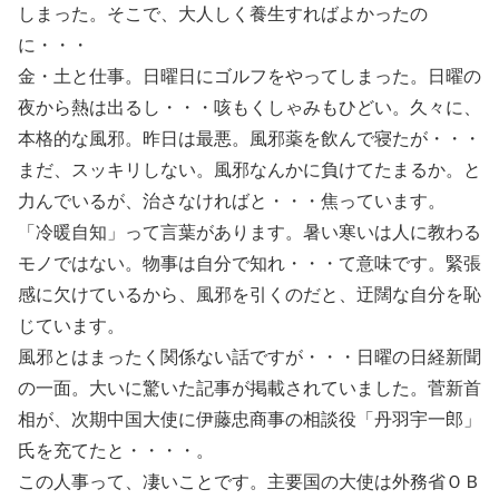
しまった。そこで、大人しく養生すればよかったの
に・・・
金・土と仕事。日曜日にゴルフをやってしまった。日曜の
夜から熱は出るし・・・咳もくしゃみもひどい。久々に、
本格的な風邪。昨日は最悪。風邪薬を飲んで寝たが・・・
まだ、スッキリしない。風邪なんかに負けてたまるか。と
力んでいるが、治さなければと・・・焦っています。
「冷暖自知」って言葉があります。暑い寒いは人に教わる
モノではない。物事は自分で知れ・・・て意味です。緊張
感に欠けているから、風邪を引くのだと、迂闊な自分を恥
じています。
風邪とはまったく関係ない話ですが・・・日曜の日経新聞
の一面。大いに驚いた記事が掲載されていました。菅新首
相が、次期中国大使に伊藤忠商事の相談役「丹羽宇一郎」
氏を充てたと・・・・。
この人事って、凄いことです。主要国の大使は外務省ＯＢ