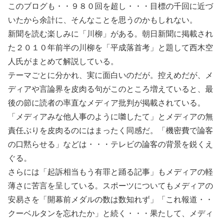
このブログも・・９８０回を超し・・・目標の千回に近づ
いたから余計に、そんなことを思うのかもしれない。
新聞を読む楽しみに「川柳」がある。朝日新聞に掲載され
た２０１０年前半の川柳を「平成落首考」と題して西木空
人氏がまとめて解説している。
テーマごとに分かれ、実に面白いのだが。控えめだが、メ
ディアや言論界を皮肉る句がこのところ増えていると、最
後の節に読者の率直なメディア批判が掲載されている。
「メディアみな他人事のように囃したて」とメディアの無
責任ぶりを皮肉るのにはまったく同感だ。「機密費で論客
の口黙らせる」などは・・・テレビの論客の背景を鋭くえ
ぐる。
さらには「起訴相当もう有罪と踊る記事」もメディアの軽
薄さに苦言を呈している。スポーツについてもメディアの
安易さを「開幕前メダルの数は数知れず」「これ報道・・
クーベルタンを忘れたか」と続く・・・果たして、メディ