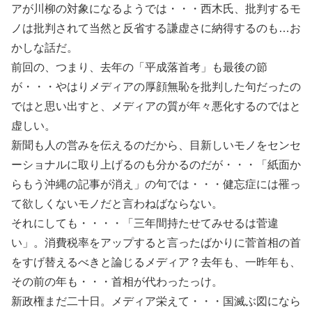
アが川柳の対象になるようでは・・・西木氏、批判するモ
ノは批判されて当然と反省する謙虚さに納得するのも…お
かしな話だ。
前回の、つまり、去年の「平成落首考」も最後の節
が・・・やはりメディアの厚顔無恥を批判した句だったの
ではと思い出すと、メディアの質が年々悪化するのではと
虚しい。
新聞も人の営みを伝えるのだから、目新しいモノをセンセ
ーショナルに取り上げるのも分かるのだが・・・「紙面か
らもう沖縄の記事が消え」の句では・・・健忘症には罹っ
て欲しくないモノだと言わねばならない。
それにしても・・・・「三年間持たせてみせるは菅違
い」。消費税率をアップすると言ったばかりに菅首相の首
をすげ替えるべきと論じるメディア？去年も、一昨年も、
その前の年も・・・首相が代わったっけ。
新政権まだ二十日。メディア栄えて・・・国滅ぶ図になら