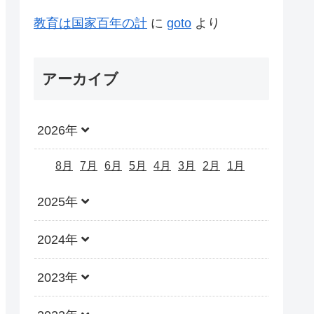
教育は国家百年の計
に
goto
より
アーカイブ
2026年
8月
7月
6月
5月
4月
3月
2月
1月
2025年
2024年
2023年