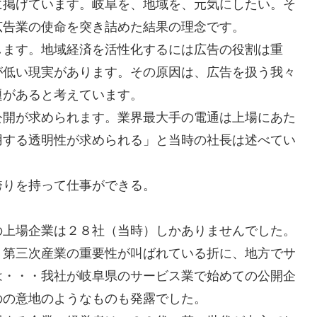
に掲げています。岐阜を、地域を、元気にしたい。そ
広告業の使命を突き詰めた結果の理念です。
します。地域経済を活性化するには広告の役割は重
が低い現実があります。その原因は、広告を扱う我々
題があると考えています。
公開が求められます。業界最大手の電通は上場にあた
用する透明性が求められる」と当時の社長は述べてい
誇りを持って仕事ができる。
の上場企業は２８社（当時）しかありませんでした。
。第三次産業の重要性が叫ばれている折に、地方でサ
は・・・我社が岐阜県のサービス業で始めての公開企
のの意地のようなものも発露でした。