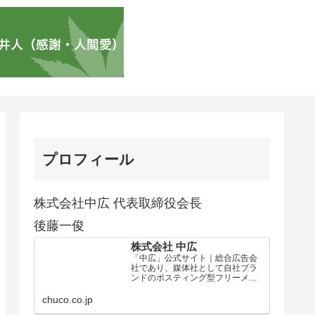
プロフィール
株式会社中広 代表取締役会長
後藤一俊
株式会社 中広
「中広」公式サイト｜総合広告会
社であり、媒体社として自社ブラ
ンドのポスティング型フリーメデ
ィア、ハッピーメディア®『地域み
っちゃく生活情報誌®』を全国で
chuco.co.jp
1100万部以上展開しています。