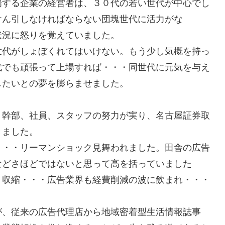
場する企業の経営者は、３０代の若い世代が中心でし
けん引しなければならない団塊世代に活力がな
状況に怒りを覚えていました。
世代がしょぼくれてはいけない。もう少し気概を持っ
代でも頑張って上場すれば・・・同世代に元気を与え
したいとの夢を膨らませました。
、幹部、社員、スタッフの努力が実り、名古屋証券取
きました。
・・・リーマンショック見舞われました。田舎の広告
などさほどではないと思って高を括っていました
・収縮・・・広告業界も経費削減の波に飲まれ・・・
が、従来の広告代理店から地域密着型生活情報誌事