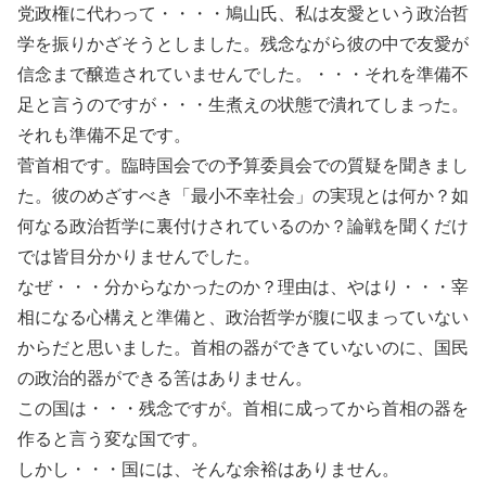
党政権に代わって・・・・鳩山氏、私は友愛という政治哲
学を振りかざそうとしました。残念ながら彼の中で友愛が
信念まで醸造されていませんでした。・・・それを準備不
足と言うのですが・・・生煮えの状態で潰れてしまった。
それも準備不足です。
菅首相です。臨時国会での予算委員会での質疑を聞きまし
た。彼のめざすべき「最小不幸社会」の実現とは何か？如
何なる政治哲学に裏付けされているのか？論戦を聞くだけ
では皆目分かりませんでした。
なぜ・・・分からなかったのか？理由は、やはり・・・宰
相になる心構えと準備と、政治哲学が腹に収まっていない
からだと思いました。首相の器ができていないのに、国民
の政治的器ができる筈はありません。
この国は・・・残念ですが。首相に成ってから首相の器を
作ると言う変な国です。
しかし・・・国には、そんな余裕はありません。