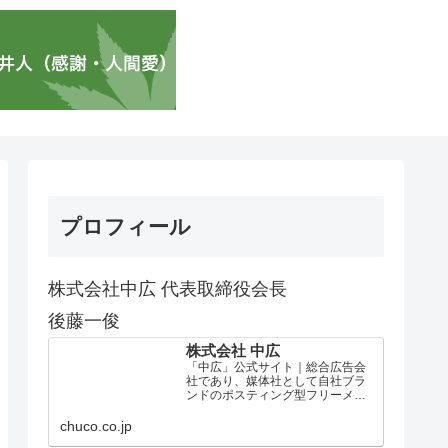
プロフィール
株式会社中広 代表取締役会長
後藤一俊
株式会社 中広
「中広」公式サイト｜総合広告会
社であり、媒体社として自社ブラ
ンドのポスティング型フリーメデ
ィア、ハッピーメディア®『地域み
っちゃく生活情報誌®』を全国で
chuco.co.jp
1100万部以上展開しています。