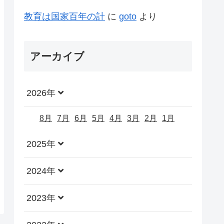
教育は国家百年の計
に
goto
より
アーカイブ
2026年
8月
7月
6月
5月
4月
3月
2月
1月
2025年
2024年
2023年