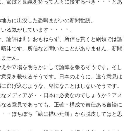
は、節度と良識を持って人々に接するべき・・・とあ
の地方に出没した恐喝まがいの新聞勧誘。
ている気がしています・・・・。
は、論評は世におもねらず、所信を貫くと綱領では謳
・曖昧です。所信など聞いたことがありません。新聞
しません。
考えや立場を明らかにして論陣を張るそうです。そし
対意見を載せるそうです。日本のように、違う意見は
場に逃げ込むような、卑怯なことはしないそうです。
派なメディアが・・日本に必要なのでしょうか？アメ
異なる意見であっても、正確・構成で責任ある言論に
・・・ぼちぼち「絵に描いた餅」から脱皮してはと思