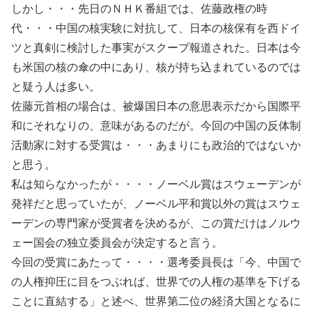
しかし・・・先日のＮＨＫ番組では、佐藤政権の時
代・・・中国の核実験に対抗して、日本の核保有を西ドイ
ツと真剣に検討した事実がスクープ報道された。日本は今
も米国の核の傘の中にあり、核が持ち込まれているのでは
と疑う人は多い。
佐藤元首相の場合は、被爆国日本の意思表示だから国際平
和にそれなりの、意味があるのだが。今回の中国の反体制
活動家に対する受賞は・・・あまりにも政治的ではないか
と思う。
私は知らなかったが・・・・ノーベル賞はスウェーデンが
発祥だと思っていたが、ノーベル平和賞以外の賞はスウェ
ーデンの専門家が受賞者を決めるが、この賞だけはノルウ
ェー国会の独立委員会が決定すると言う。
今回の受賞にあたって・・・・選考委員長は「今、中国で
の人権抑圧に目をつぶれば、世界での人権の基準を下げる
ことに直結する」と述べ、世界第二位の経済大国となるに