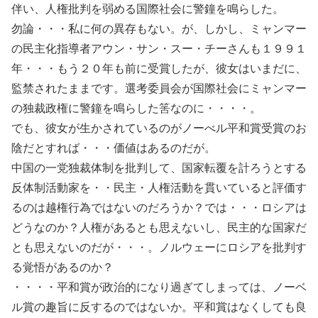
伴い、人権批判を弱める国際社会に警鐘を鳴らした。
勿論・・・私に何の異存もない。が、しかし、ミャンマー
の民主化指導者アウン・サン・スー・チーさんも１９９１
年・・・もう２０年も前に受賞したが、彼女はいまだに、
監禁されたままです。選考委員会が国際社会にミャンマー
の独裁政権に警鐘を鳴らした筈なのに・・・・。
でも、彼女が生かされているのがノーべル平和賞受賞のお
陰だとすれば・・・価値はあるのだが。
中国の一党独裁体制を批判して、国家転覆を計ろうとする
反体制活動家を・・民主・人権活動を貫いていると評価す
るのは越権行為ではないのだろうか？では・・・ロシアは
どうなのか？人権があるとも思えないし、民主的な国家だ
とも思えないのだが・・・。ノルウェーにロシアを批判す
る覚悟があるのか？
・・・・平和賞が政治的になり過ぎてしまっては、ノーベ
ル賞の趣旨に反するのではないか。平和賞はなくしても良