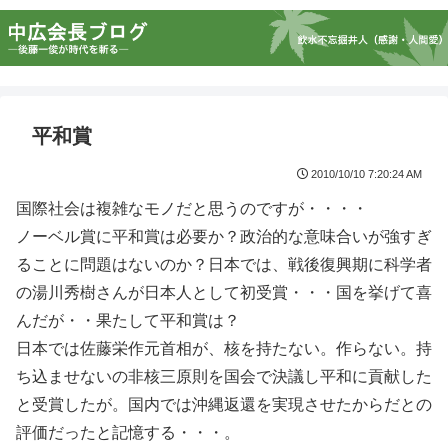
平和賞
2010/10/10 7:20:24 AM
国際社会は複雑なモノだと思うのですが・・・・
ノーベル賞に平和賞は必要か？政治的な意味合いが強すぎ
ることに問題はないのか？日本では、戦後復興期に科学者
の湯川秀樹さんが日本人として初受賞・・・国を挙げて喜
んだが・・果たして平和賞は？
日本では佐藤栄作元首相が、核を持たない。作らない。持
ち込ませないの非核三原則を国会で決議し平和に貢献した
と受賞したが。国内では沖縄返還を実現させたからだとの
評価だったと記憶する・・・。