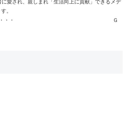
者に愛され、親しまれ「生活向上に貢献」できるメデ
ます。
突破に感謝して・・・・・ Ｇ