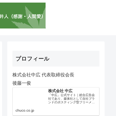
プロフィール
株式会社中広 代表取締役会長
後藤一俊
株式会社 中広
「中広」公式サイト｜総合広告会
社であり、媒体社として自社ブラ
ンドのポスティング型フリーメデ
ィア、ハッピーメディア®『地域み
っちゃく生活情報誌®』を全国で
chuco.co.jp
1100万部以上展開しています。