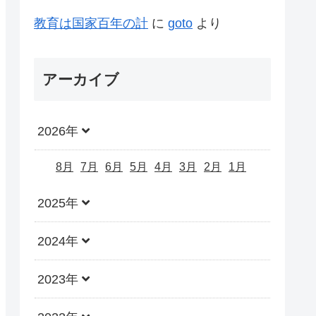
教育は国家百年の計
に
goto
より
アーカイブ
2026年
8月
7月
6月
5月
4月
3月
2月
1月
2025年
2024年
2023年