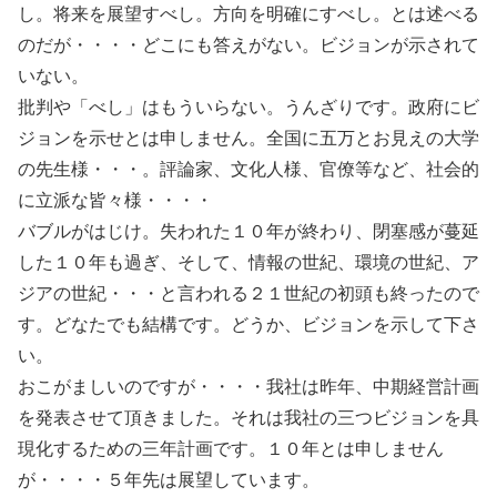
し。将来を展望すべし。方向を明確にすべし。とは述べる
のだが・・・・どこにも答えがない。ビジョンが示されて
いない。
批判や「べし」はもういらない。うんざりです。政府にビ
ジョンを示せとは申しません。全国に五万とお見えの大学
の先生様・・・。評論家、文化人様、官僚等など、社会的
に立派な皆々様・・・・
バブルがはじけ。失われた１０年が終わり、閉塞感が蔓延
した１０年も過ぎ、そして、情報の世紀、環境の世紀、ア
ジアの世紀・・・と言われる２１世紀の初頭も終ったので
す。どなたでも結構です。どうか、ビジョンを示して下さ
い。
おこがましいのですが・・・・我社は昨年、中期経営計画
を発表させて頂きました。それは我社の三つビジョンを具
現化するための三年計画です。１０年とは申しません
が・・・・５年先は展望しています。