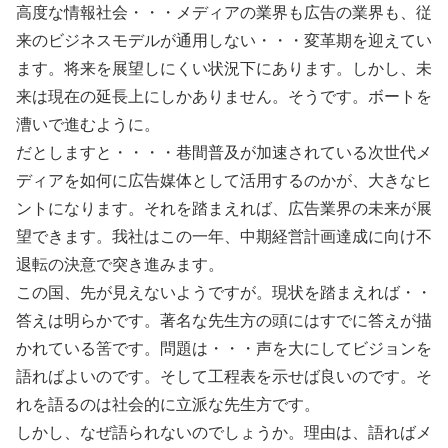
高度な情報社会・・・メディアの業界も広告の業界も、従
来のビジネスモデルが通用しない・・・変革期を迎えてい
ます。将来を展望しにくい状況下にあります。しかし、未
来は現在の延長上にしかありません。そうです。ボートを
漕いで進むように。
だとしますと・・・・巷間普及が加速されている次世代メ
ディアを如何に広告媒体として活用するのかが、大きなヒ
ントになります。それを踏まえれば、広告業界の未来が展
望できます。我社はこの一年、中期経営計画達成に向け不
退転の決意で突き進みます。
この国、先が見えないようですが。現状を踏まえれば・・
答えは明らかです。著名な先生方の頭にはすでに答えが描
かれている筈です。問題は・・・声を大にしてビジョンを
語ればよいのです。そして工程表を示せば良いのです。そ
れを語るのは社会的に立派な先生方です。
しかし、なぜ語られないのでしょうか。理由は、語ればメ