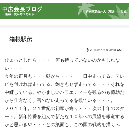
箱根駅伝
2011/01/03 8:28:01 AM
ひょっとしたら・・・・何も持っていないのかもしれな
い・・・
今年の正月も・・・朝から・・・・一日中走ってる。テレ
ビを付ければ走ってる。飽きもせず走ってる・・・それを
中継している。やかましいバラエティーを観るのも億劫だ
から仕方なく、害のない走ってるを観ている・・・。
２０１１年。２１世紀の初頭が終り・・・次の十年のスタ
ート。新年特番を組んで新たな１０年への展望を報道する
かと思いきや・・・どの紙面も、この国の戦略を描くべ