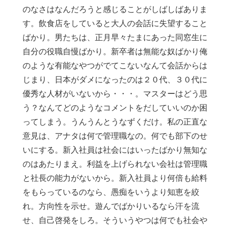
のなさはなんだろうと感じることがしばしばありま
す。飲食店をしていると大人の会話に失望すること
ばかり。男たちは、正月早々たまにあった同窓生に
自分の役職自慢ばかり。新卒者は無能な奴ばかり俺
のような有能なやつがでてこないなんて会話からは
じまり、日本がダメになったのは２０代、３０代に
優秀な人材がいないから・・・。マスターはどう思
う？なんてどのようなコメントをだしていいのか困
ってしまう。うんうんとうなずくだけ。私の正直な
意見は、アナタは何で管理職なの。何でも部下のせ
いにする。新入社員は社会にはいったばかり無知な
のはあたりまえ。利益を上げられない会社は管理職
と社長の能力がないから。新入社員より何倍も給料
をもらっているのなら、愚痴をいうより知恵を絞
れ。方向性を示せ。遊んでばかりいるなら汗を流
せ、自己啓発をしろ。そういうやつは何でも社会や