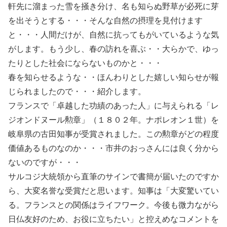
軒先に溜まった雪を掻き分け、名も知らぬ野草が必死に芽
を出そうとする・・・そんな自然の摂理を見付けます
と・・・人間だけが、自然に抗ってもがいているような気
がします。もう少し、春の訪れを喜ぶ・・大らかで、ゆっ
たりとした社会にならないものかと・・・
春を知らせるような・・ほんわりとした嬉しい知らせが報
じられましたので・・・紹介します。
フランスで「卓越した功績のあった人」に与えられる「レ
ジオンドヌール勲章」（１８０２年。ナポレオン１世）を
岐阜県の古田知事が受賞されました。この勲章がどの程度
価値あるものなのか・・・市井のおっさんには良く分から
ないのですが・・・
サルコジ大統領から直筆のサインで書簡が届いたのですか
ら、大変名誉な受賞だと思います。知事は「大変驚いてい
る。フランスとの関係はライフワーク。今後も微力ながら
日仏友好のため、お役に立ちたい」と控えめなコメントを