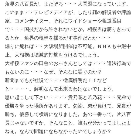
角界の八百長が、またぞろ・・・大問題になっています。
このまま・・テレビメディアが、したり顔の解説者や評論
家、コメンテイター。それにワイドショーや報道番組
で・・・国技だから許されないとか。相撲界は腐りきって
るとか。角界の根幹を揺るがす事件だとか・・・
煽りに煽れば・・大阪場所開催は不可能。ＮＨＫも中継中
止。大相撲は壊滅的打撃をうけるでしょう。
大相撲ファンの田舎のおっさんとしては・・・違法行為で
もないのに・・・なぜ、そんなに騒ぐのか？
新聞までもが社説で・・・徹底解明だ！！など
と・・・・。解明なんて出来るわけないでしょう。
思い起こして下さい・・・・貴乃花と若乃花・・・兄弟で
優勝を争った場所があります。勿論、弟が負けて、兄貴が
勝ち。優勝して横綱になりました。あの一番って。片八百
長じゃないですか。そんなこと、誰もが分かってましたよ
ねぇ。なんで問題にならなかったのでしょうか？