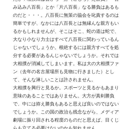
み込み八百長」とか「片八百長」なる勝負はあるも
のだと・・・。八百長に無策の協会を叱責するのは
簡単ですが、なかには八百長とは無縁んな親方もい
るかもしれませんが、そこはそこ、蛇の道は蛇で、
大なり小なり力士はすべて八百長に関わっているん
じゃないでしょうか。根絶するには親方すべてを処
分する必要があるんじゃないでしょうか。それでは
大相撲が消滅してしまいます。私は大の大相撲ファ
ン（去年の名古屋場所も見物に行きました）とし
て、そんな淋しいことは許されません。
大相撲を興行と見るか。スポーツと見るかもあまり
意味のあることではありません。大方が真剣勝負
で、中には拵え勝負もあると思えば良いのではない
でしょうか。この国の政治も残念ながら、メディア
劇場に振り回される程度のものだと思えば、目くじ
らも立てる必要はないのかも知れません。