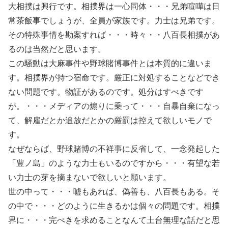
大相撲は興行です。相撲界は一心同体・・・兄弟喧嘩は日
常茶飯事でしょうが、全員が家族です。力士は兄弟です。
その特殊事情を勘案すれば・・・時々・・八百長相撲があ
るのは当然だと思います。
この騒動は大麻事件や野球賭博事件とは本質的に違いま
す。相撲界が持つ宿命です。厳正に対処することなどでき
ない問題です。物証があるのです。処分はすべきです
が。・・・メディアの煽りに乗って・・・自暴自棄になっ
て、解雇だとか追放だとかの厳罰は控えて欲しいモノで
す。
なぜならば、野球賭博の不祥事に反省して、一念発起した
「豊ノ島」のような力士もいるのですから・・・有望な若
い力士の芽を摘まないで欲しいと願います。
世の中って・・・嘘もあれば、偽善も、八百長もある。そ
の中で・・・どのように生きるかは個々の問題です。相撲
界に・・・完ぺきを求めることなんて土台無理な話だと思