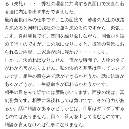
る（失礼）・・、弊社の理念に共鳴する真面目で実直な若
者達に内定を出す事ができました。
最終面接は私の仕事です。この面接で、若者の人生の岐路
を決めると同時に我社の命運を決めるのですから、緊張し
ます。真剣勝負です。質問を繰り返しながら、間合いを詰
めて行くのですが、この歳になりますと、彼等の背景にお
られるご両親、ご家族が頭に浮かび・・・・ます。
しかし、決めねばなりません。僅かな時間で、人物の全て
がわかる筈がありません。私の決める基準は至ってシンプ
ルです。相手の目をみて話ができるかどうか。話に結論が
あるかどうか。一生懸命さが伝わるかどうかです。
相手の目をみて話すには度胸がいります。面接の場は、真
剣勝負です。相手に気後れしては負けです。その迫力があ
るか。話に結論があるかどうかとは、仕事はダラダラする
ものではありません。日々、答えを出して進むものです。
結論が言えなければ仕事になりません。