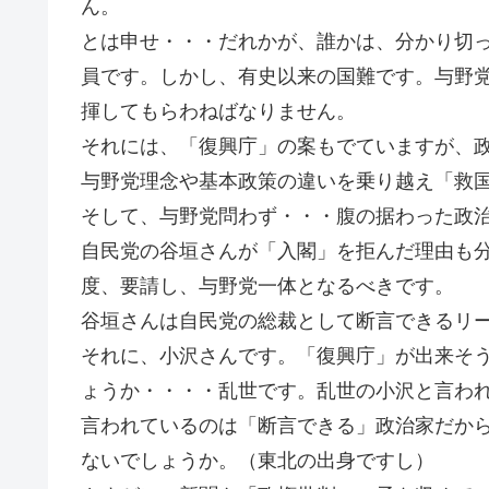
ん。
とは申せ・・・だれかが、誰かは、分かり切
員です。しかし、有史以来の国難です。与野
揮してもらわねばなりません。
それには、「復興庁」の案もでていますが、
与野党理念や基本政策の違いを乗り越え「救
そして、与野党問わず・・・腹の据わった政
自民党の谷垣さんが「入閣」を拒んだ理由も
度、要請し、与野党一体となるべきです。
谷垣さんは自民党の総裁として断言できるリ
それに、小沢さんです。「復興庁」が出来そ
ょうか・・・・乱世です。乱世の小沢と言わ
言われているのは「断言できる」政治家だか
ないでしょうか。（東北の出身ですし）