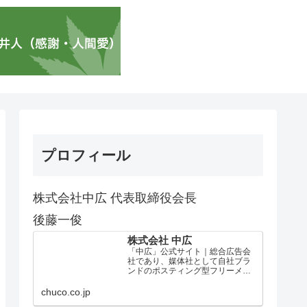
プロフィール
株式会社中広 代表取締役会長
後藤一俊
株式会社 中広
「中広」公式サイト｜総合広告会
社であり、媒体社として自社ブラ
ンドのポスティング型フリーメデ
ィア、ハッピーメディア®『地域み
っちゃく生活情報誌®』を全国で
chuco.co.jp
1100万部以上展開しています。