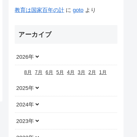
教育は国家百年の計
に
goto
より
アーカイブ
2026年
8月
7月
6月
5月
4月
3月
2月
1月
2025年
2024年
2023年