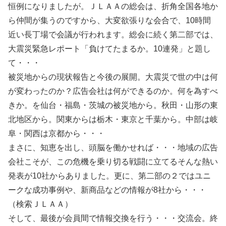
恒例になりましたが。ＪＬＡＡの総会は、折角全国各地か
ら仲間が集うのですから、大変欲張りな会合で、10時間
近い長丁場で会議が行われます。総会に続く第二部では、
大震災緊急レポート「負けてたまるか。10連発」と題し
て・・・
被災地からの現状報告と今後の展開。大震災で世の中は何
が変わったのか？広告会社は何ができるのか。何を為すべ
きか。を仙台・福島・茨城の被災地から。秋田・山形の東
北地区から。関東からは栃木・東京と千葉から。中部は岐
阜・関西は京都から・・・
まさに、知恵を出し、頭脳を働かせれば・・・地域の広告
会社こそが、この危機を乗り切る戦闘に立てるそんな熱い
発表が10社からありました。更に、第二部の２ではユニ
ークな成功事例や、新商品などの情報が8社から・・・
（検索ＪＬＡＡ）
そして、最後が会員間で情報交換を行う・・・交流会。終