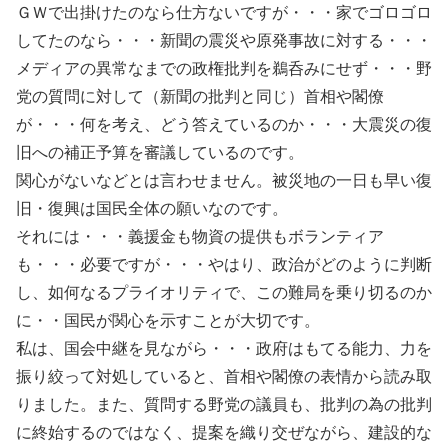
ＧＷで出掛けたのなら仕方ないですが・・・家でゴロゴロ
してたのなら・・・新聞の震災や原発事故に対する・・・
メディアの異常なまでの政権批判を鵜呑みにせず・・・野
党の質問に対して（新聞の批判と同じ）首相や閣僚
が・・・何を考え、どう答えているのか・・・大震災の復
旧への補正予算を審議しているのです。
関心がないなどとは言わせません。被災地の一日も早い復
旧・復興は国民全体の願いなのです。
それには・・・義援金も物資の提供もボランティア
も・・・必要ですが・・・やはり、政治がどのように判断
し、如何なるプライオリティで、この難局を乗り切るのか
に・・国民が関心を示すことが大切です。
私は、国会中継を見ながら・・・政府はもてる能力、力を
振り絞って対処していると、首相や閣僚の表情から読み取
りました。また、質問する野党の議員も、批判の為の批判
に終始するのではなく、提案を織り交ぜながら、建設的な