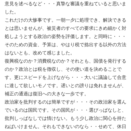
意見を述べるなど・・・真摯な審議を重ねていると思いま
した。
これだけの大惨事です。一朝一夕に処理でき、解決できる
とは思いませんが、被災者のすべての要求にきめ細かく対
処しようとする政治の姿勢を評価します。と同時に・・・
そのための資金、予算は、やはり税で捻出する以外の方法
はないとも、改めて感じました。
復興税なのか？消費税なのか？それとも、国債を発行する
のか？政治とは税を徴収し、その使い道を決めることで
す。更にスピードを上げながら・・・大いに議論して合意
に達して欲しいモノです。遅いとの謗りは免れませんが、
補正の通過は復旧への大きな一歩です。
政治家を批判するのは簡単ですが・・・その政治家を選ん
でいるのは国民です。その国民が・・・選びっぱなしと、
批判しっぱなしでは情けない。もう少し政治に関心を持た
ねばいけません。それもできないのなら・・せめて、休日