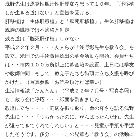
浅野先生は原発性胆汁性肝硬変を患って１０年。「肝移植
しか生きる道はない」と宣告を受ける。
肝移植は「生体肝移植」と「脳死肝移植」。生体肝移植は
親族の臓器では不適格と判定。
残る道は「脳死肝移植」しかない。
平成２２年２月・・・友人らが「浅野彰先生を救う会」を
設立。米国での手術費用捻出の募金活動を開始。会員たち
は・・市内１００ヵ所以上に募金箱を設置。土日には学友
や教師仲間、そして、教え子たちも街頭に立ち支援を呼び
かけた。（写真参照・お読み頂ければ幸い）
生活情報誌「たんとん」（平成２２年７月号・写真参照）
も、救う会に呼応・・・紙面を割きました。
教壇に立ち・・・・闘病を振り返り、命の尊さを語る浅野
先生に・・・「つらかったのに、がんばったんだね。先生
が返ってきてくれてうれしい」と・・・児童が手紙を手渡
したそうです。多分・・・この児童も「救う会」の活動に