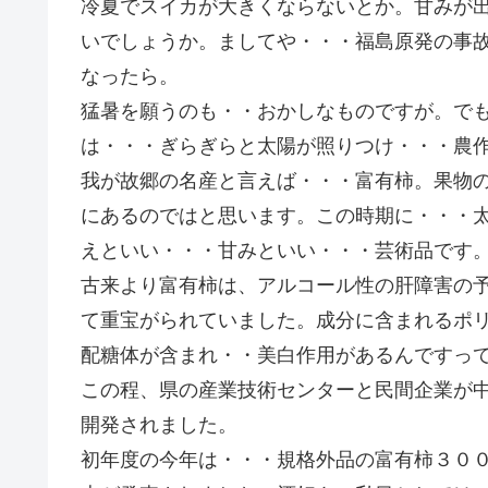
冷夏でスイカが大きくならないとか。甘みが
いでしょうか。ましてや・・・福島原発の事
なったら。
猛暑を願うのも・・おかしなものですが。で
は・・・ぎらぎらと太陽が照りつけ・・・農
我が故郷の名産と言えば・・・富有柿。果物
にあるのではと思います。この時期に・・・
えといい・・・甘みといい・・・芸術品です
古来より富有柿は、アルコール性の肝障害の
て重宝がられていました。成分に含まれるポ
配糖体が含まれ・・美白作用があるんですっ
この程、県の産業技術センターと民間企業が
開発されました。
初年度の今年は・・・規格外品の富有柿３０