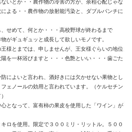
出ないとか・・農作物の冷害の方が、余程心配じゃな
故による・・農作物の放射能汚染と、ダブルパンチに
も、せめて、何とか・・・高校野球が終わるまで
作物がギュギュッと成長して欲しいモノです。
の王様とまでは、申しませんが、王女様ぐらいの地位
太陽を一杯浴びますと・・・色艶といい・・・歯ごた
。
予防によいと言われ、酒好きには欠かせない果物とし
リフェノールの効用と言われています。（ケルセチン
て）
中心となって、富有柿の果皮を使用した「ワイン」が
０キロを使用。限定で３００ミリ・リットル。５００