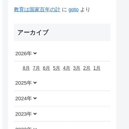
教育は国家百年の計
に
goto
より
アーカイブ
2026年
8月
7月
6月
5月
4月
3月
2月
1月
2025年
2024年
2023年