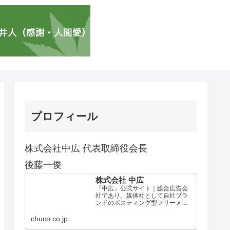
プロフィール
株式会社中広 代表取締役会長
後藤一俊
株式会社 中広
「中広」公式サイト｜総合広告会
社であり、媒体社として自社ブラ
ンドのポスティング型フリーメデ
ィア、ハッピーメディア®『地域み
っちゃく生活情報誌®』を全国で
chuco.co.jp
1100万部以上展開しています。