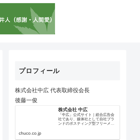
プロフィール
株式会社中広 代表取締役会長
後藤一俊
株式会社 中広
「中広」公式サイト｜総合広告会
社であり、媒体社として自社ブラ
ンドのポスティング型フリーメデ
ィア、ハッピーメディア®『地域み
っちゃく生活情報誌®』を全国で
chuco.co.jp
1100万部以上展開しています。