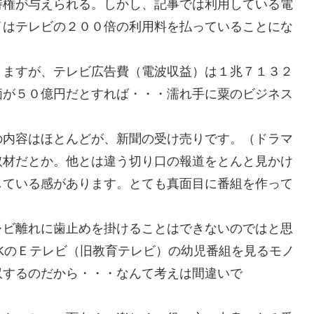
特権が与えられる。しかし、記事では利用している電
イはテレビの２００倍の利用料を払っていることにな
りますが、テレビ広告費（電波収益）は１兆７１３２
価が５０億円だとすれば・・・濡れ手に粟のビジネス
の内容はほとんどが、新聞の受け売りです。（ドラマ
取材だとか。他とは違う切り口の報道をとんと見かけ
している感があります。とても真面目に番組を作って
レビ離れに歯止めを掛けることはできないのではと思
KのＥテレビ（旧教育テレビ）の幼児番組を見るモノ
収するのだから・・・なんて考えは間違いで