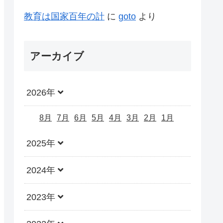
教育は国家百年の計
に
goto
より
アーカイブ
2026年
8月
7月
6月
5月
4月
3月
2月
1月
2025年
2024年
2023年