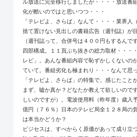
ル放送に完全移行しましたが・・・・放送番
化が酷いのではと思いつつ・・・
「テレビよ、さらば」なんて・・・・業界人
捨て置けない見出しの書籍広告（週刊誌）が
（週刊誌って、合併号は４００円もするんで
四部構成。１１頁ぶち抜きの総力取材・・・
レビ」。あんな番組内容で恥ずかしくないの
ていて。番組劣化も極まれり・・・なんて思
「テレビよ、さらば」の特集で。感じたこと
まず、嘘か真か？どなたか教えて欲しいので
しいのですが）。電波使用料（昨年度）歳入
億円（７６％）日本のテレビ局全１２８局の
は本当かどうか？
ビジセスは、すべからく原価があって成り立