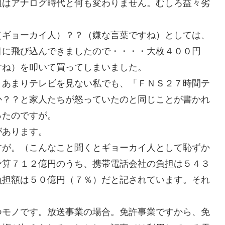
組はアナログ時代と何も変わりません。むしろ益々劣
（ギョーカイ人）？？（嫌な言葉ですね）としては、
目に飛び込んできましたので・・・・大枚４００円
すね）を叩いて買ってしまいました。
・あまりテレビを見ない私でも、「ＦＮＳ２７時間テ
か？？と家人たちが怒っていたのと同じことが書かれ
ったのですが。
があります。
すが。（こんなこと聞くとギョーカイ人として恥ずか
予算７１２億円のうち、携帯電話会社の負担は５４３
負担額は５０億円（７％）だと記されています。それ
つモノです。放送事業の場合。免許事業ですから、免