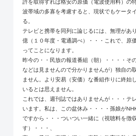
許を取得すれば格安の原価（電波使用料）の
波帯域の多寡を考慮すると、現状でもケータ
る。
テレビと携帯を同列に論じるには、無理があ
億（１０年度・電通調べ）・・・これで、原
ってことになります。
昨今の・・民放の報道番組（朝）・・・・そ
などは見ませんので分かりませんが）独自の
ません。より安易（安価）な番組作りに終始
いるとは思えません。
これでは、週刊誌ではありませんが・・・テ
います。私は、この盆休み・・・・孫娘がNH
ですから・・・ついつい一緒に（視聴料を徴
す）・・・、