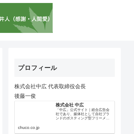
プロフィール
株式会社中広 代表取締役会長
後藤一俊
株式会社 中広
「中広」公式サイト｜総合広告会
社であり、媒体社として自社ブラ
ンドのポスティング型フリーメデ
ィア、ハッピーメディア®『地域み
っちゃく生活情報誌®』を全国で
chuco.co.jp
1100万部以上展開しています。