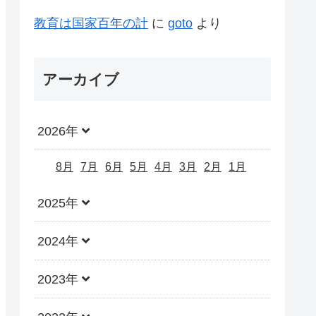
教育は国家百年の計
に
goto
より
アーカイブ
2026年
8月
7月
6月
5月
4月
3月
2月
1月
2025年
2024年
2023年