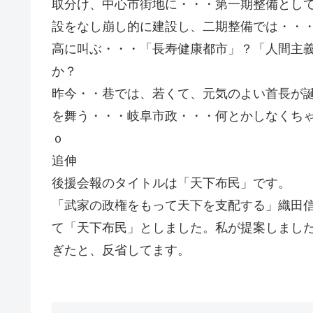
取分け、中心市街地に・・・第一期整備とし
設をなし崩し的に建設し、二期整備では・・
高に叫ぶ・・・「長寿健康都市」？「人間主
か？
昨今・・巷では、若くて、元気のよい首長が
を舞う・・・岐阜市政・・・何とかしなく
ｏ
追伸
後援会報のタイトルは「天下布民」です。
「武家の政権をもって天下を支配する」織田
て「天下布民」としました。私が提案しまし
ぎたと、反省してます。