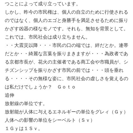
つことによって成り立っています。
しかし、昨今の市民権は、個人の自立のために行使される
のではなく、個人のエゴと身勝手を満足させるために振り
かざす凶器の様なモノです。それも、無知を背景として。
これでは、市民社会は成り立ちません。
・・大震災以降・・・市民の口の端では、絆だとか。連帯
だとか・・綺麗な言葉を振りまきますが・・・為政者であ
る京都市長が、花火の主催者である商工会や市職員が、シ
チズンシップを振りかざす市民の前では・・・頭を垂れ
る・・・・その無様な姿に、市民社会の虚しさを覚えるの
は私だけでしょうか？ Ｇｏｔｏ
追伸
放射線の単位です。
放射能が人体に与えるエネルギーの単位をグレィ（Ｇｙ）
人体への影響の単位をシーベルト（Ｓｖ）
１Ｇｙは１Ｓｖ。