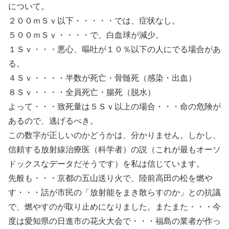
について。
２００ｍＳｖ以下・・・・・では、症状なし。
５００ｍＳｖ・・・・で、白血球が減少。
１Ｓｖ・・・悪心、嘔吐が１０％以下の人にでる場合があ
る。
４Ｓｖ・・・・半数が死亡・骨髄死（感染・出血）
８Ｓｖ・・・・全員死亡・腸死（脱水）
よって・・・致死量は５Ｓｖ以上の場合・・・命の危険が
あるので、逃げるべき。
この数字が正しいのかどうかは、分かりません。しかし、
信頼する放射線治療医（科学者）の説（これが最もオーソ
ドックスなデータだそうです）を私は信じています。
先般も・・・京都の五山送り火で、陸前高田の松を燃や
す・・・話が市民の「放射能をまき散らすのか」との抗議
で、燃やすのが取り止めになりました。またまた・・・今
度は愛知県の日進市の花火大会で・・・福島の業者が作っ