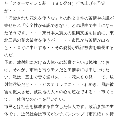
た「スターマイン１基」（８０発分）打ち上げる予定
が・・・・
「汚染された花火を使うな」との約２０件の苦情や抗議が
寄せられ「安全性が確認できない」との理由で中止になっ
たそうです。・・・東日本大震災の復興支援を目的に、東
北三県の花火業者を使うが・・・・市民から苦情が出る
と・・直ぐに中止する・・その姿勢が風評被害を助長する
のだ。
予め、放射能における人体への影響ぐらいは勉強してお
け。それが、市民と言うモノだと主催者には申し上げた
い。私は、五山で焚く送り火・・・花火８０発・・で、放
射能汚染だと・・・ヒステリックに・・・わめき、風評被
害を拡大させ、被災地の人々の心を逆なでする・・市民っ
て、一体何なのか？を問いたい。
市民とは社会を構成する自立した個人です。政治参加の主
体です。近代社会は市民がシチズンシップ（市民権）を持