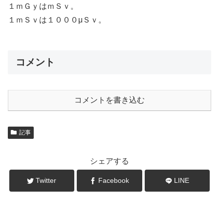
１ｍＧｙはｍＳｖ。
１ｍＳｖは１０００μＳｖ。
コメント
コメントを書き込む
記事
シェアする
Twitter
Facebook
LINE