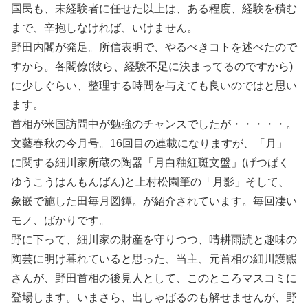
国民も、未経験者に任せた以上は、ある程度、経験を積む
まで、辛抱しなければ、いけません。
野田内閣が発足。所信表明で、やるべきコトを述べたので
すから。各閣僚(彼ら、経験不足に決まってるのですから)
に少しぐらい、整理する時間を与えても良いのではと思い
ます。
首相が米国訪問中が勉強のチャンスでしたが・・・・・。
文藝春秋の今月号。16回目の連載になりますが、「月」
に関する細川家所蔵の陶器「月白釉紅斑文盤」(げつぱく
ゆうこうはんもんばん)と上村松園筆の「月影」そして、
象嵌で施した田毎月図鐔。が紹介されています。毎回凄い
モノ、ばかりです。
野に下って、細川家の財産を守りつつ、晴耕雨読と趣味の
陶芸に明け暮れていると思った、当主、元首相の細川護煕
さんが、野田首相の後見人として、このところマスコミに
登場します。いまさら、出しゃばるのも解せませんが、野