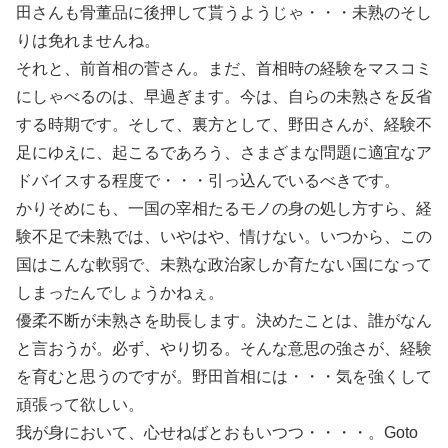
田さんも骨董品に後押して貰うようじゃ・・・未熟のそし
りは免れませんね。
それと、前首相の菅さん。まだ、首相時の経験をマスコミ
にしゃべるのは、早過ぎます。今は、自らの未熟さを反省
する時期です。そして、裏方として、野田さんが、経験不
足にゆえに、起こるであろう、さまざまな問題に適宜なア
ドバイスする程度で・・・引っ込んでいるべきです。
かりそめにも、一国の宰相たるモノの身の処し方すら、経
験不足で未熟では、いやはや、情けない。いつから、この
国はこんな軟弱で、未熟な政治家しか育たない国になって
しまったんでしょうかねぇ。
優柔不断が未熟さを助長します。決めたことは、誰がなん
と言おうが。必ず、やり切る。そんな意思の強さが、経験
を育むと思うのですが。野田首相には・・・気を強くして
頑張って欲しい。
我が身において、心せねばとおもいつつ・・・・。Goto