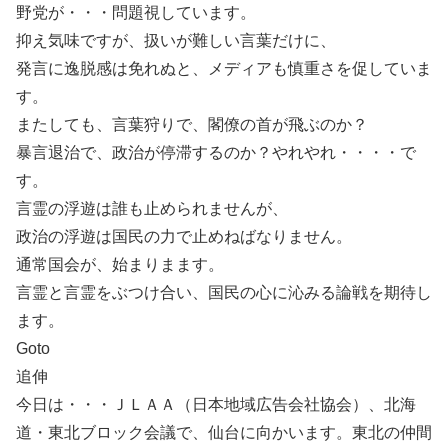
野党が・・・問題視しています。
抑え気味ですが、扱いが難しい言葉だけに、
発言に逸脱感は免れぬと、メディアも慎重さを促していま
す。
またしても、言葉狩りで、閣僚の首が飛ぶのか？
暴言退治で、政治が停滞するのか？やれやれ・・・・で
す。
言霊の浮遊は誰も止められませんが、
政治の浮遊は国民の力で止めねばなりません。
通常国会が、始まりまます。
言霊と言霊をぶつけ合い、国民の心に沁みる論戦を期待し
ます。
Goto
追伸
今日は・・・ＪＬＡＡ（日本地域広告会社協会）、北海
道・東北ブロック会議で、仙台に向かいます。東北の仲間