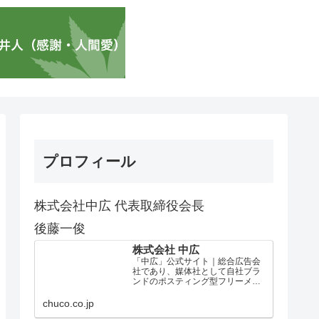
プロフィール
株式会社中広 代表取締役会長
後藤一俊
株式会社 中広
「中広」公式サイト｜総合広告会
社であり、媒体社として自社ブラ
ンドのポスティング型フリーメデ
ィア、ハッピーメディア®『地域み
っちゃく生活情報誌®』を全国で
chuco.co.jp
1100万部以上展開しています。