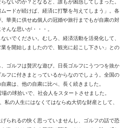
ならないのか？となると、誰もが困惑してしまった。
粛ムードが続けば、経済に打撃を与えてしまう」。各
が。華美に供せぬ個人の冠婚や旅行までもが自粛の対
にそんな思いが・・・。
しないでください。むしろ、経済活動を活発化して、
営業を開始しましたので、観光に起こし下さい」との
も、ゴルフは贅沢な遊び。日長ゴルフにうつつを抜か
ゴルフに付きまとっているからなのでしょう。全国の
の自粛は、他の自粛に比べ、長く続きました。
習場の球拾いで、社会人をスタートさせました。
が、私の人生にはなくてはならぬ大切な財産として、
。
上げられるの快く思っていませんし、ゴルフの話で恐