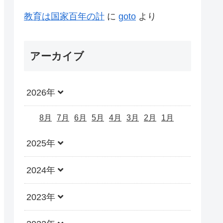
教育は国家百年の計
に
goto
より
アーカイブ
2026年
8月
7月
6月
5月
4月
3月
2月
1月
2025年
2024年
2023年