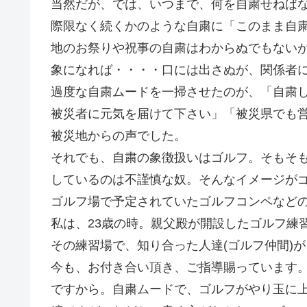
当然だが、では、いつまで、何を自粛せねば
際限なく続くかのような自粛に「このまま自
地のお祭りや祝事の自粛はわからぬでもない
象になれば・・・・口には出さぬが、関係者
過度な自粛ムードを一掃させたのが、「自粛
被災者に元気を届けて下さい」「被災県でも
被災地からの声でした。
それでも、自粛の象徴扱いはゴルフ。そもそ
しているのは不謹慎な奴。そんなイメージが
ゴルフ場で予定されていたゴルフコンペなど
私は、23歳の時。親父殿が開設したゴルフ練
その練習場で、知り合った人達(ゴルフ仲間)
今も、お付き合い頂き、ご指導賜っています
ですから。自粛ムードで、ゴルフがやり玉に