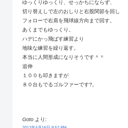
ゆっくりゆっくり、せっかちにならず、
切り替えしで左のおしりと右股関節を回し
フォローで右肩を飛球線方向まで回す。
あくまでもゆっくり。
ハデにかっ飛ばす練習より
地味な練習を繰り返す。
本当に人間形成になりそうです＾＾
追伸
１００も叩きますが
８０台もでるゴルファーです?。
Goto
より:
2012年4月16日 9:52 PM