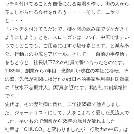
ッチを付けてることが自慢になる職場を作り、街の人から
羨ましがられる会社を作ろう」・・・そして、ニヤリ
と・・・
「バッチを付けてるだけで、柳ヶ瀬の飲み屋でツケがきく
ようにしよう」とも。スローガンは「ハイ、中広です」い
つでもどこでも、ご用命にはすぐ馳せ参じます。と滅私奉
公、行動力の中広をアピール。そして、「自前の事務所」
をもとうと、社長以下7名の社員で誓い合ったものです。
1985年。創業から7年目。念願叶い現在の本社に移転。そ
の際。先代が玄関に掲げたのは日本的書家毛利柳村氏揮毫
の「飲水不忘掘井人」(写真参照)です。我が社の創業精神
です。
先代は、その翌年病に倒れ、二年後65歳で他界しまし
た。ジャーナリストにして、人をこよなく愛した風流人で
した。早いもので創業から35年の歳月が流れました。
社章は「CHUCO」と変わりましたが「行動力の中広」は