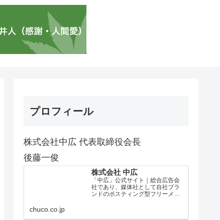
プロフィール
株式会社中広 代表取締役会長
後藤一俊
株式会社 中広
「中広」公式サイト｜総合広告会
社であり、媒体社として自社ブラ
ンドのポスティング型フリーメデ
ィア、ハッピーメディア®『地域み
っちゃく生活情報誌®』を全国で
chuco.co.jp
1100万部以上展開しています。