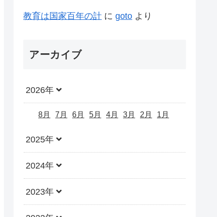
教育は国家百年の計
に
goto
より
アーカイブ
2026年
8月
7月
6月
5月
4月
3月
2月
1月
2025年
2024年
2023年