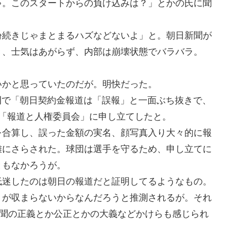
ゃ。このスタートからの負け込みは？」とかの氏に聞
紛続きじゃまとまるハズなどないよ」と。朝日新聞が
き、士気はあがらず、内部は崩壊状態でバラバラ。
いかと思っていたのだが。明快だった。
朝刊で「朝日契約金報道は「誤報」と一面ぶち抜きで、
「報道と人権委員会」に申し立てしたと。
を合算し、誤った金額の実名、顔写真入り大々的に報
難にさらされた。球団は選手を守るため、申し立てに
ともなかろうが。
低迷したのは朝日の報道だと証明してるようなもの。
りが収まらないからなんだろうと推測されるが。それ
新聞の正義とか公正とかの大義などかけらも感じられ