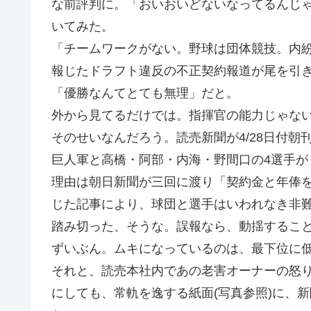
な前評判に。「おいおいどないなってるんじ
いてみた。
「チームワークがない。野球は団体競技。内
報じたドラフト違反の不正契約報道が尾を引
「優勝なんてとても無理」だと。
外から見てるだけでは。指揮官の能力じゃな
そのせいなんだろう。読売新聞が4/28日付
巨人軍と高橋・阿部・内海・野間口の4選手が
理由は朝日新聞が三回に渡り「契約金と年俸
じた記事により、球団と選手はいわれなき非
踏み切った、そうな。誤報なら、動揺するこ
ずいぶん。ムキになっているのは、最下位に
それと、読売本社内であの老害オーナーの怒
にしても、常軌を逸する紙面(写真参照)に、