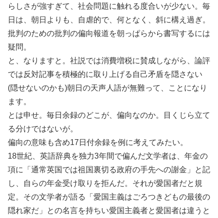
らしさが強すぎて、社会問題に触れる度合いが少ない。毎
日は、朝日よりも、自虐的で、何となく、斜に構え過ぎ。
批判のための批判の偏向報道を朝っぱらから書写するには
疑問。
と、なりますと。社説では消費増税に賛成しながら、論評
では反対記事を積極的に取り上げる自己矛盾を隠さない
(隠せないのかも)朝日の天声人語が無難って、ことになり
ます。
とは申せ。毎日余録のどこが、偏向なのか。目くじら立て
る分けではないが。
偏向の意味も含め17日付余録を例に考えてみたい。
18世紀、英語辞典を独力3年間で偏んだ文学者は、年金の
項に「通常英国では祖国裏切る政府の手先への謝金」と記
し、自らの年金受け取りを拒んだ。それが愛国者だと規
定。その文学者が語る「愛国主義はごろつきどもの最後の
隠れ家だ」との名言を持ちい愛国主義者と愛国者は違うと