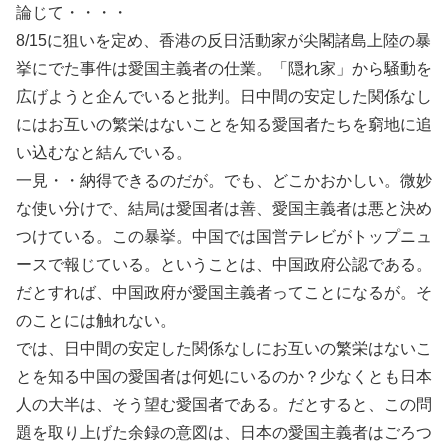
論じて・・・・
8/15に狙いを定め、香港の反日活動家が尖閣諸島上陸の暴
挙にでた事件は愛国主義者の仕業。「隠れ家」から騒動を
広げようと企んでいると批判。日中間の安定した関係なし
にはお互いの繁栄はないことを知る愛国者たちを窮地に追
い込むなと結んでいる。
一見・・納得できるのだが。でも、どこかおかしい。微妙
な使い分けで、結局は愛国者は善、愛国主義者は悪と決め
つけている。この暴挙。中国では国営テレビがトップニュ
ースで報じている。ということは、中国政府公認である。
だとすれば、中国政府が愛国主義者ってことになるが。そ
のことには触れない。
では、日中間の安定した関係なしにお互いの繁栄はないこ
とを知る中国の愛国者は何処にいるのか？少なくとも日本
人の大半は、そう望む愛国者である。だとすると、この問
題を取り上げた余録の意図は、日本の愛国主義者はごろつ