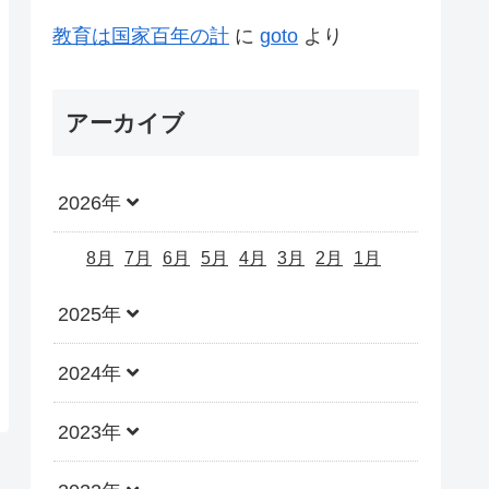
教育は国家百年の計
に
goto
より
アーカイブ
2026年
8月
7月
6月
5月
4月
3月
2月
1月
2025年
2024年
2023年