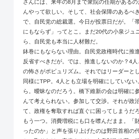
さんには、来年の8月まで衆院の任期がある
んやって欲しい。そして、社会保障のあるべ
で、自民党の総裁選。今日が投票日だが。「
にもならず」ってとこ。まだ20代の小泉ジュ
ら、自民党も本当に人材難だ。
鉢巻にもならない理由。自民党政権時代に推
反省すべきだが。では、推進しないのか？4
の怖さがポピュリズム。それではリーダーと
同様にTPP。4人とも立場を明確にしていな
ら。曖昧なのだろう。橋下維新の会は明確に
んて考えられない。参加して交渉。それが政
て、政権を奪取すれば直ぐに困ってしまうだ
もう一つ。消費増税にも口を噤んだまま。「
ったのか」と声を張り上げたのは野田首相の