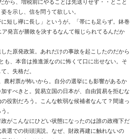
のだから、増税前にやることは先送りせず・・とこと
き姿を示し、信を問うて欲しい。
帯に短し襷に長し」というが。「帯にも足らず。鉢巻
ニア発言が勝敗を決するなんて報じられてるんだか
進した原発政策。あれだけの事故を起こしたのだから
人とも、本音は推進派なのに怖くて口に出せない。そ
して、失格だ。
い。農村票が怖いから。自分の選挙にも影響があるか
参加すべきと。貿易立国の日本が、自由貿易を拒むな
治の役割だろう。こんな軟弱な候補者なんて？間違っ
ろう。
財政がこんなにひどい状態になったのは誰の政権下だ
代表選での街頭演説。なぜ、財政再建に触れないの