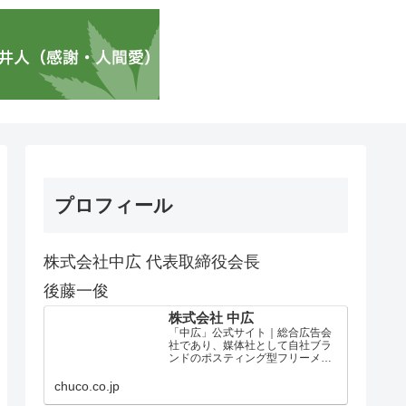
プロフィール
株式会社中広 代表取締役会長
後藤一俊
株式会社 中広
「中広」公式サイト｜総合広告会
社であり、媒体社として自社ブラ
ンドのポスティング型フリーメデ
ィア、ハッピーメディア®『地域み
っちゃく生活情報誌®』を全国で
chuco.co.jp
1100万部以上展開しています。