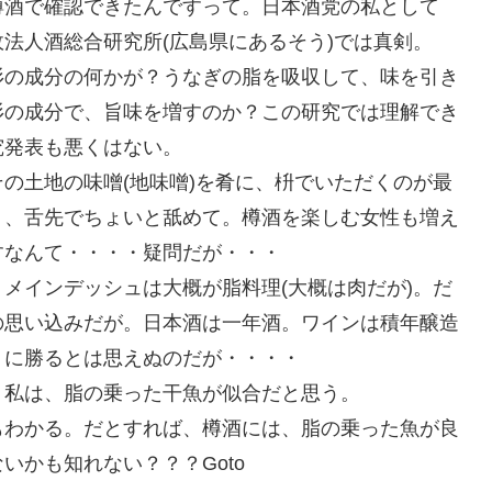
樽酒で確認できたんですって。日本酒党の私として
法人酒総合研究所(広島県にあるそう)では真剣。
杉の成分の何かが？うなぎの脂を吸収して、味を引き
杉の成分で、旨味を増すのか？この研究では理解でき
究発表も悪くはない。
の土地の味噌(地味噌)を肴に、枡でいただくのが最
り、舌先でちょいと舐めて。樽酒を楽しむ女性も増え
すなんて・・・・疑問だが・・・
メインデッシュは大概が脂料理(大概は肉だが)。だ
の思い込みだが。日本酒は一年酒。ワインは積年醸造
月に勝るとは思えぬのだが・・・・
。私は、脂の乗った干魚が似合だと思う。
もわかる。だとすれば、樽酒には、脂の乗った魚が良
いかも知れない？？？Goto