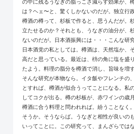
の中に残るうなぎの脂っこさ減らす効果が、
は？ヘェ〜と、驚くしかないのだが。独立行政
樽酒の樽って、杉板で作ると、思うんだが。
立たせるのか？それとも、うなぎの油分が、
ないのだが。日本酒振興には・・・こんな研
日本酒党の私としては。樽酒は、天然塩か、そ
高だと思っている。最近は、枡の角に塩を盛
たよう。料理の脂分を樽酒で消し、旨味を増
そんな研究が本物なら。イタ飯やフレンチの、
とすれば、樽酒が似合うってことになる。私
してコクが出る。樽の杉板が、赤ワインの歳
樽酒に合う料理と問われれば。紛うことなく
そうか。そうならば。うなぎと相性が良いの
いってことに。この研究って、まんざらではな