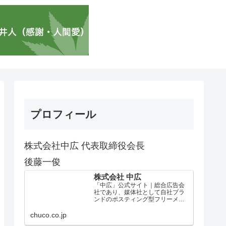
プロフィール
株式会社中広 代表取締役会長
後藤一俊
株式会社 中広
「中広」公式サイト｜総合広告会
社であり、媒体社として自社ブラ
ンドのポスティング型フリーメデ
ィア、ハッピーメディア®『地域み
っちゃく生活情報誌®』を全国で
chuco.co.jp
1100万部以上展開しています。