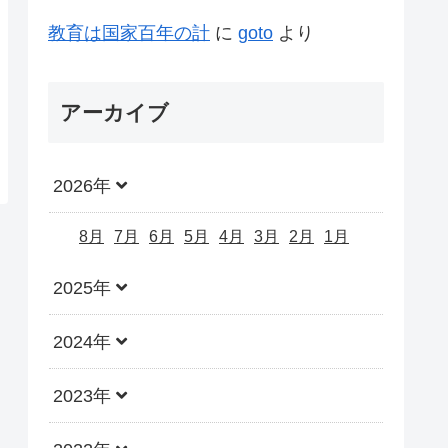
教育は国家百年の計
に
goto
より
アーカイブ
2026年
8月
7月
6月
5月
4月
3月
2月
1月
2025年
2024年
2023年