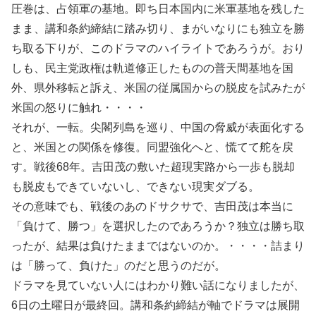
圧巻は、占領軍の基地。即ち日本国内に米軍基地を残した
まま、講和条約締結に踏み切り、まがいなりにも独立を勝
ち取る下りが、このドラマのハイライトであろうが。おり
しも、民主党政権は軌道修正したものの普天間基地を国
外、県外移転と訴え、米国の従属国からの脱皮を試みたが
米国の怒りに触れ・・・・
それが、一転。尖閣列島を巡り、中国の脅威が表面化する
と、米国との関係を修復。同盟強化へと、慌てて舵を戻
す。戦後68年。吉田茂の敷いた超現実路から一歩も脱却
も脱皮もできていないし、できない現実ダブる。
その意味でも、戦後のあのドサクサで、吉田茂は本当に
「負けて、勝つ」を選択したのであろうか？独立は勝ち取
ったが、結果は負けたままではないのか。・・・・詰まり
は「勝って、負けた」のだと思うのだが。
ドラマを見ていない人にはわかり難い話になりましたが、
6日の土曜日が最終回。講和条約締結が軸でドラマは展開