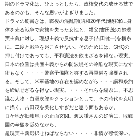
期のドラマ化は、ひょっとしたら、政権交代の成せる技で
あるのかも、そんな思いがよぎりました。
ドラマの筋書きは、戦後の混乱期(昭和20年代)進駐軍に身
体を売る戦争で家族を失った女性と、親父(吉田茂)の超現
実主義に対し、理想主義で反抗する息子(吉田健一)を横糸
に。二度と戦争を起こさせない。そのためには、GHQの
押し付けであっても、平和憲法を飲まざるを得ない現実。
日本の位置は共産主義からの防波堤その冷酷な現実になす
術もなく・・・・警察予備隊と称する再軍備を強要され
る。そして、米軍基地の存在を認めながら・・・講和条約
を締結せざるを得ない現実。・・・それらを縦糸に、不思
議な人物・白洲次郎をクッションとして、その時代を克明
に描く。吉田茂を美化しすぎだと思う面もあるが。
ロケ地が旧岐阜庁の正面玄関。渡辺謙さんの好演に、敗戦
国の辛酸を舐めながら、
超現実主義選択せねばならない・・・・非情が感慨深い。