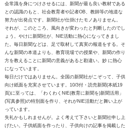
会常識を身につけさせるには、新聞が最も良い教材である
との認識のもと、社会教育者や記者OB、教師等の地道な
努力が出発点です。新聞社が仕掛けたモノありません。
それが、このところ、風向きが変わったと判断したのでし
ょう。やけに新聞社が、NIE活動に熱心になってきまし
た。毎日新聞などは、足で取材して真実の報道をする。そ
んな新聞の本道よりも、教育現場での授業や、新聞の作り
方を教えることに新聞の意義があると勘違い。妙 に熱心
になっています。
毎日だけではありません。全国の新聞社がこぞって、子供
向け紙面を充実させています。10/3付・読売新聞(本紙19
頁)に至っては、「わくわくNIE(教育に新聞を)新聞活用」
(写真参照)の特別面を作り、それがNIE活動だと舞い上が
っています。
失礼かもしれませんが。よく考えて下さいと新聞社申し上
げたい。子供紙面を作ったり、子供向けの記事を掲載した