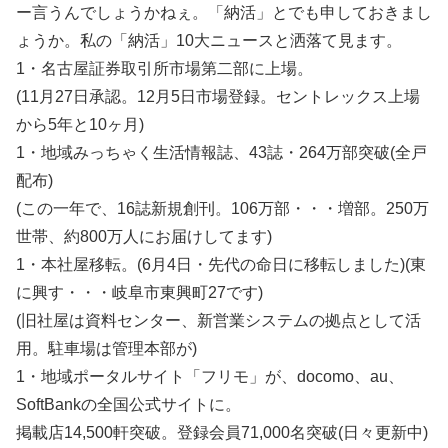
ー言うんでしょうかねぇ。「納活」とでも申しておきまし
ょうか。私の「納活」10大ニュースと洒落て見ます。
1・名古屋証券取引所市場第二部に上場。
(11月27日承認。12月5日市場登録。セントレックス上場
から5年と10ヶ月)
1・地域みっちゃく生活情報誌、43誌・264万部突破(全戸
配布)
(この一年で、16誌新規創刊。106万部・・・増部。250万
世帯、約800万人にお届けしてます)
1・本社屋移転。(6月4日・先代の命日に移転しました)(東
に興す・・・岐阜市東興町27です)
(旧社屋は資料センター、新営業システムの拠点として活
用。駐車場は管理本部が)
1・地域ポータルサイト「フリモ」が、docomo、au、
SoftBankの全国公式サイトに。
掲載店14,500軒突破。登録会員71,000名突破(日々更新中)