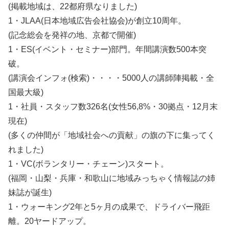
(掲載地域は、22都府県なりました)
1・JLAA(日本地域広告会社協会)が創立10周年。
(記念総会を発祥の地、京都で開催)
1・ES(イベント・セミナー)部門。年間講演数500本突
破。
(講演会インフォ(検索)・・・・5000人の講師陣掲載・全
国最大級)
1・社員・スタッフ数326名(女性56,8%・30拠点・12月末
現在)
(多くの仲間が「地域社会への貢献」の旗の下に集ってく
れました)
1・VC(ボランタリー・チェーン)スタート。
(福岡・山梨・兵庫・和歌山に地域みっちゃく情報誌の姉
妹誌が誕生)
1・ウォーキング2年と5ヶ月の成果で、ドライバー飛距
離。20ヤードアップ。